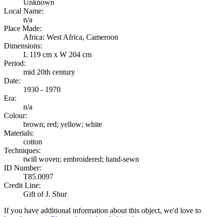
Unknown
Local Name:
n/a
Place Made:
Africa: West Africa, Cameroon
Dimensions:
L 119 cm x W 204 cm
Period:
mid 20th century
Date:
1930 - 1970
Era:
n/a
Colour:
brown; red; yellow; white
Materials:
cotton
Techniques:
twill woven; embroidered; hand-sewn
ID Number:
T85.0097
Credit Line:
Gift of J. Shur
If you have additional information about this object, we'd love to