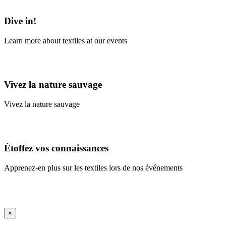
Learn More
Dive in!
Learn more about textiles at our events
Learn More
Vivez la nature sauvage
Vivez la nature sauvage
En savoir plus
Étoffez vos connaissances
Apprenez-en plus sur les textiles lors de nos événements
En savoir plus
iFrame Title
×