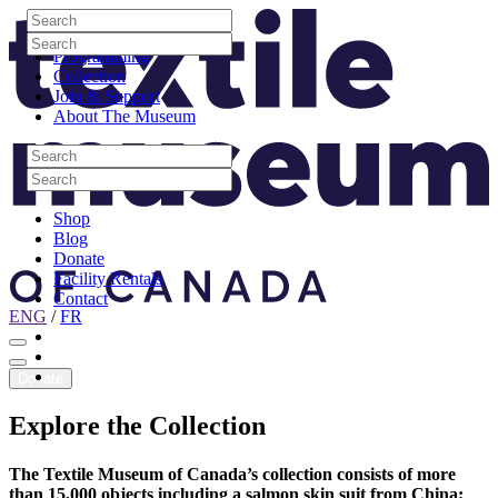
Skip to content
Search
Site Logo
Search
Visit
Search
Search
Programming
Collection
Join & Support
About The Museum
Search
Search
Search
Search
Shop
Blog
Donate
Facility Rentals
Contact
ENG
/
FR
Facebook
Instagram
Youtube
Donate
Explore
the
Collection
The Textile Museum of Canada’s collection consists of more
than 15,000 objects including a salmon skin suit from China;