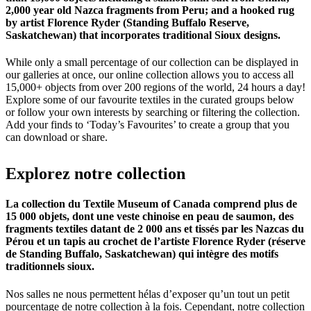
2,000 year old Nazca fragments from Peru; and a hooked rug
by artist Florence Ryder (Standing Buffalo Reserve,
Saskatchewan) that incorporates traditional Sioux designs.
While only a small percentage of our collection can be displayed in
our galleries at once, our online collection allows you to access all
15,000+ objects from over 200 regions of the world, 24 hours a day!
Explore some of our favourite textiles in the curated groups below
or follow your own interests by searching or filtering the collection.
Add your finds to ‘Today’s Favourites’ to create a group that you
can download or share.
Explorez
notre
collection
La collection du Textile Museum of Canada comprend plus de
15 000 objets, dont une veste chinoise en peau de saumon, des
fragments textiles datant de 2 000 ans et tissés par les Nazcas du
Pérou et un tapis au crochet de l’artiste Florence Ryder (réserve
de Standing Buffalo, Saskatchewan) qui intègre des motifs
traditionnels sioux.
Nos salles ne nous permettent hélas d’exposer qu’un tout un petit
pourcentage de notre collection à la fois. Cependant, notre collection