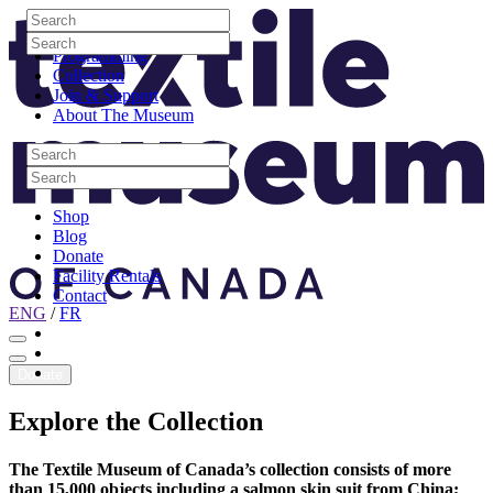
Skip to content
Search
Site Logo
Search
Visit
Search
Search
Programming
Collection
Join & Support
About The Museum
Search
Search
Search
Search
Shop
Blog
Donate
Facility Rentals
Contact
ENG
/
FR
Facebook
Instagram
Youtube
Donate
Explore
the
Collection
The Textile Museum of Canada’s collection consists of more
than 15,000 objects including a salmon skin suit from China;