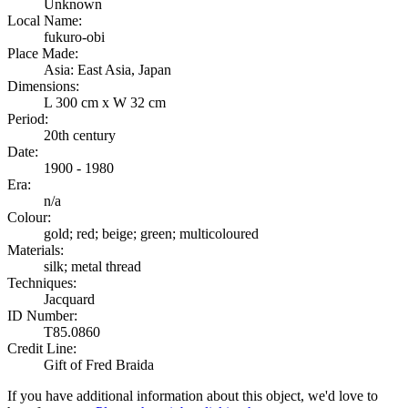
Unknown
Local Name:
fukuro-obi
Place Made:
Asia: East Asia, Japan
Dimensions:
L 300 cm x W 32 cm
Period:
20th century
Date:
1900 - 1980
Era:
n/a
Colour:
gold; red; beige; green; multicoloured
Materials:
silk; metal thread
Techniques:
Jacquard
ID Number:
T85.0860
Credit Line:
Gift of Fred Braida
If you have additional information about this object, we'd love to