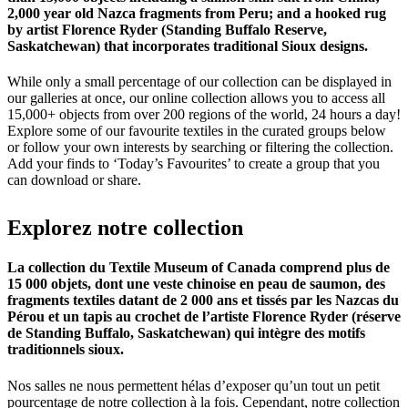
2,000 year old Nazca fragments from Peru; and a hooked rug
by artist Florence Ryder (Standing Buffalo Reserve,
Saskatchewan) that incorporates traditional Sioux designs.
While only a small percentage of our collection can be displayed in
our galleries at once, our online collection allows you to access all
15,000+ objects from over 200 regions of the world, 24 hours a day!
Explore some of our favourite textiles in the curated groups below
or follow your own interests by searching or filtering the collection.
Add your finds to ‘Today’s Favourites’ to create a group that you
can download or share.
Explorez
notre
collection
La collection du Textile Museum of Canada comprend plus de
15 000 objets, dont une veste chinoise en peau de saumon, des
fragments textiles datant de 2 000 ans et tissés par les Nazcas du
Pérou et un tapis au crochet de l’artiste Florence Ryder (réserve
de Standing Buffalo, Saskatchewan) qui intègre des motifs
traditionnels sioux.
Nos salles ne nous permettent hélas d’exposer qu’un tout un petit
pourcentage de notre collection à la fois. Cependant, notre collection