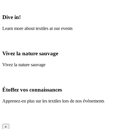
Learn More
Dive in!
Learn more about textiles at our events
Learn More
Vivez la nature sauvage
Vivez la nature sauvage
En savoir plus
Étoffez vos connaissances
Apprenez-en plus sur les textiles lors de nos événements
En savoir plus
iFrame Title
×