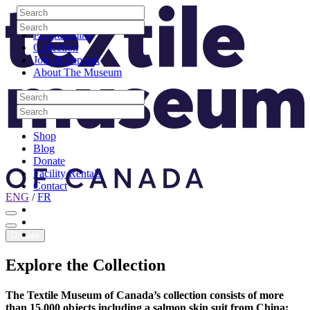
Skip to content
Search
Site Logo
Search
Visit
Search
Search
Programming
Collection
Join & Support
About The Museum
Search
Search
Search
Search
Shop
Blog
Donate
Facility Rentals
Contact
ENG
/
FR
Facebook
Instagram
Youtube
Donate
Explore
the
Collection
The Textile Museum of Canada’s collection consists of more
than 15,000 objects including a salmon skin suit from China;