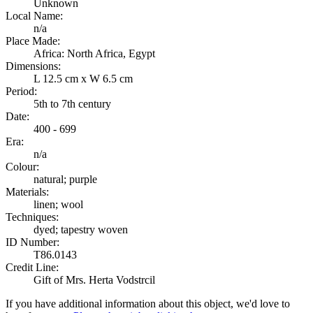
Unknown
Local Name:
n/a
Place Made:
Africa: North Africa, Egypt
Dimensions:
L 12.5 cm x W 6.5 cm
Period:
5th to 7th century
Date:
400 - 699
Era:
n/a
Colour:
natural; purple
Materials:
linen; wool
Techniques:
dyed; tapestry woven
ID Number:
T86.0143
Credit Line:
Gift of Mrs. Herta Vodstrcil
If you have additional information about this object, we'd love to