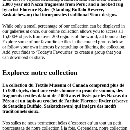
2,000 year old Nazca fragments from Peru; and a hooked rug
by artist Florence Ryder (Standing Buffalo Reserve,
Saskatchewan) that incorporates traditional Sioux designs.
While only a small percentage of our collection can be displayed in
our galleries at once, our online collection allows you to access all
15,000+ objects from over 200 regions of the world, 24 hours a day!
Explore some of our favourite textiles in the curated groups below
or follow your own interests by searching or filtering the collection.
Add your finds to ‘Today’s Favourites’ to create a group that you
can download or share.
Explorez
notre
collection
La collection du Textile Museum of Canada comprend plus de
15 000 objets, dont une veste chinoise en peau de saumon, des
fragments textiles datant de 2 000 ans et tissés par les Nazcas du
Pérou et un tapis au crochet de l’artiste Florence Ryder (réserve
de Standing Buffalo, Saskatchewan) qui intègre des motifs
traditionnels sioux.
Nos salles ne nous permettent hélas d’exposer qu’un tout un petit
pourcentage de notre collection à la fois. Cependant, notre collection