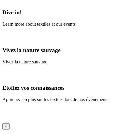
Learn More
Dive in!
Learn more about textiles at our events
Learn More
Vivez la nature sauvage
Vivez la nature sauvage
En savoir plus
Étoffez vos connaissances
Apprenez-en plus sur les textiles lors de nos événements
En savoir plus
iFrame Title
×