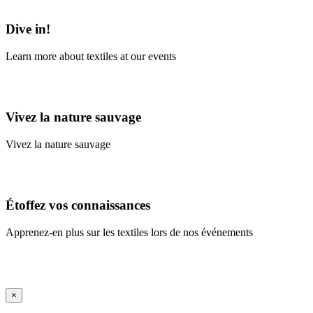
Learn More
Dive in!
Learn more about textiles at our events
Learn More
Vivez la nature sauvage
Vivez la nature sauvage
En savoir plus
Étoffez vos connaissances
Apprenez-en plus sur les textiles lors de nos événements
En savoir plus
iFrame Title
×