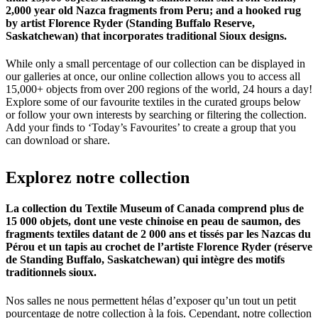
2,000 year old Nazca fragments from Peru; and a hooked rug
by artist Florence Ryder (Standing Buffalo Reserve,
Saskatchewan) that incorporates traditional Sioux designs.
While only a small percentage of our collection can be displayed in
our galleries at once, our online collection allows you to access all
15,000+ objects from over 200 regions of the world, 24 hours a day!
Explore some of our favourite textiles in the curated groups below
or follow your own interests by searching or filtering the collection.
Add your finds to ‘Today’s Favourites’ to create a group that you
can download or share.
Explorez
notre
collection
La collection du Textile Museum of Canada comprend plus de
15 000 objets, dont une veste chinoise en peau de saumon, des
fragments textiles datant de 2 000 ans et tissés par les Nazcas du
Pérou et un tapis au crochet de l’artiste Florence Ryder (réserve
de Standing Buffalo, Saskatchewan) qui intègre des motifs
traditionnels sioux.
Nos salles ne nous permettent hélas d’exposer qu’un tout un petit
pourcentage de notre collection à la fois. Cependant, notre collection