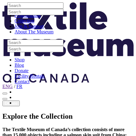
Skip to content
Search
Site Logo
Search
Visit
Search
Search
Programming
Collection
Join & Support
About The Museum
Search
Search
Search
Search
Shop
Blog
Donate
Facility Rentals
Contact
ENG
/
FR
Facebook
Instagram
Youtube
Donate
Explore
the
Collection
The Textile Museum of Canada’s collection consists of more
than 15,000 objects including a salmon skin suit from China;