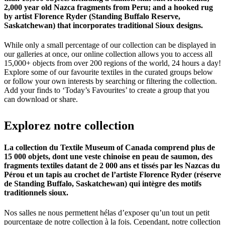
2,000 year old Nazca fragments from Peru; and a hooked rug
by artist Florence Ryder (Standing Buffalo Reserve,
Saskatchewan) that incorporates traditional Sioux designs.
While only a small percentage of our collection can be displayed in
our galleries at once, our online collection allows you to access all
15,000+ objects from over 200 regions of the world, 24 hours a day!
Explore some of our favourite textiles in the curated groups below
or follow your own interests by searching or filtering the collection.
Add your finds to ‘Today’s Favourites’ to create a group that you
can download or share.
Explorez
notre
collection
La collection du Textile Museum of Canada comprend plus de
15 000 objets, dont une veste chinoise en peau de saumon, des
fragments textiles datant de 2 000 ans et tissés par les Nazcas du
Pérou et un tapis au crochet de l’artiste Florence Ryder (réserve
de Standing Buffalo, Saskatchewan) qui intègre des motifs
traditionnels sioux.
Nos salles ne nous permettent hélas d’exposer qu’un tout un petit
pourcentage de notre collection à la fois. Cependant, notre collection