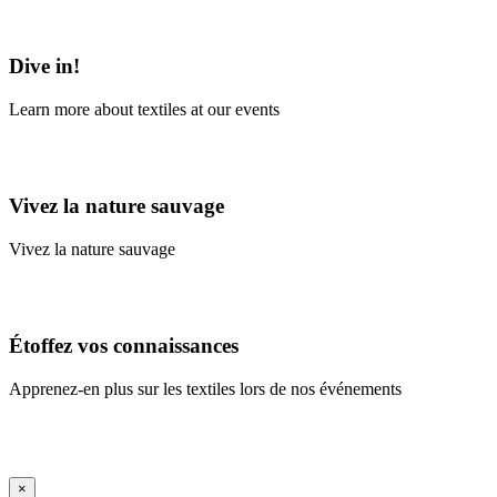
Learn More
Dive in!
Learn more about textiles at our events
Learn More
Vivez la nature sauvage
Vivez la nature sauvage
En savoir plus
Étoffez vos connaissances
Apprenez-en plus sur les textiles lors de nos événements
En savoir plus
iFrame Title
×