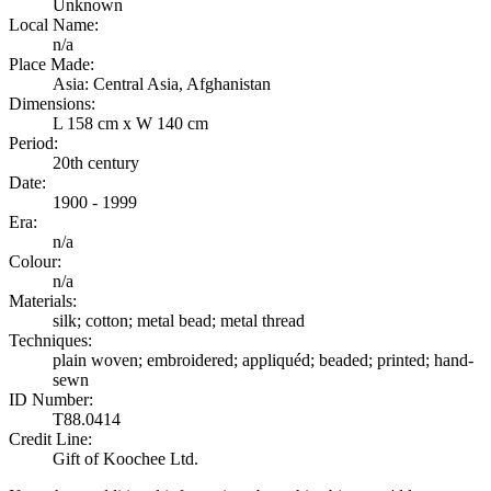
Unknown
Local Name:
n/a
Place Made:
Asia: Central Asia, Afghanistan
Dimensions:
L 158 cm x W 140 cm
Period:
20th century
Date:
1900 - 1999
Era:
n/a
Colour:
n/a
Materials:
silk; cotton; metal bead; metal thread
Techniques:
plain woven; embroidered; appliquéd; beaded; printed; hand-
sewn
ID Number:
T88.0414
Credit Line:
Gift of Koochee Ltd.