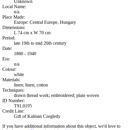
Unknown
Local Name:
n/a
Place Made:
Europe: Central Europe, Hungary
Dimensions:
L 74 cm x W 70 cm
Period:
late 19th to mid 20th century
Date:
1880 - 1940
Era:
n/a
Colour:
white
Materials:
linen; linen; cotton
Techniques:
drawn thread work; embroidered; plain woven
ID Number:
T91.0195
Credit Line:
Gift of Kalman Czegledy
If you have additional information about this object, we'd love to