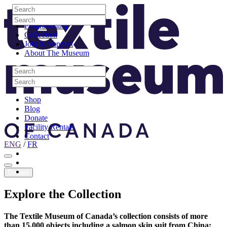
Skip to content
Search
Site Logo
Search
Visit
Search
Search
Programming
Collection
Join & Support
About The Museum
Search
Search
Search
Search
Shop
Blog
Donate
Facility Rentals
Contact
ENG
/
FR
Facebook
Instagram
Youtube
Donate
Explore
the
Collection
The Textile Museum of Canada’s collection consists of more
than 15,000 objects including a salmon skin suit from China;