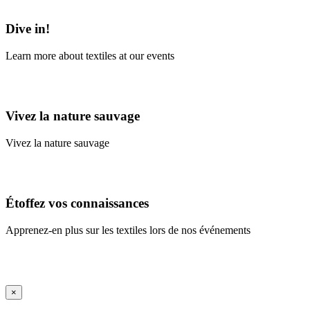
Learn More
Dive in!
Learn more about textiles at our events
Learn More
Vivez la nature sauvage
Vivez la nature sauvage
En savoir plus
Étoffez vos connaissances
Apprenez-en plus sur les textiles lors de nos événements
En savoir plus
iFrame Title
×