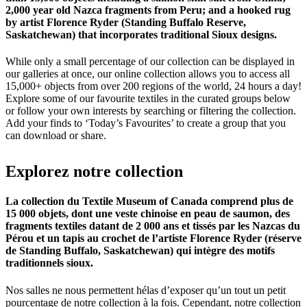
2,000 year old Nazca fragments from Peru; and a hooked rug
by artist Florence Ryder (Standing Buffalo Reserve,
Saskatchewan) that incorporates traditional Sioux designs.
While only a small percentage of our collection can be displayed in
our galleries at once, our online collection allows you to access all
15,000+ objects from over 200 regions of the world, 24 hours a day!
Explore some of our favourite textiles in the curated groups below
or follow your own interests by searching or filtering the collection.
Add your finds to ‘Today’s Favourites’ to create a group that you
can download or share.
Explorez
notre
collection
La collection du Textile Museum of Canada comprend plus de
15 000 objets, dont une veste chinoise en peau de saumon, des
fragments textiles datant de 2 000 ans et tissés par les Nazcas du
Pérou et un tapis au crochet de l’artiste Florence Ryder (réserve
de Standing Buffalo, Saskatchewan) qui intègre des motifs
traditionnels sioux.
Nos salles ne nous permettent hélas d’exposer qu’un tout un petit
pourcentage de notre collection à la fois. Cependant, notre collection