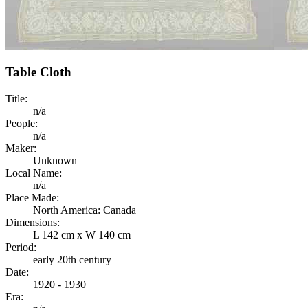
Table Cloth
Title:
n/a
People:
n/a
Maker:
Unknown
Local Name:
n/a
Place Made:
North America: Canada
Dimensions:
L 142 cm x W 140 cm
Period:
early 20th century
Date:
1920 - 1930
Era: