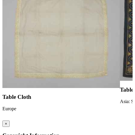
Table
Table Cloth
Asia: S
Europe
×