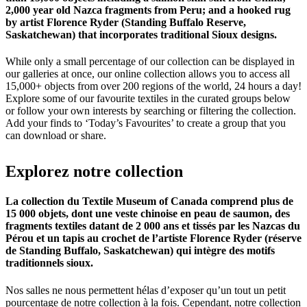
2,000 year old Nazca fragments from Peru; and a hooked rug
by artist Florence Ryder (Standing Buffalo Reserve,
Saskatchewan) that incorporates traditional Sioux designs.
While only a small percentage of our collection can be displayed in
our galleries at once, our online collection allows you to access all
15,000+ objects from over 200 regions of the world, 24 hours a day!
Explore some of our favourite textiles in the curated groups below
or follow your own interests by searching or filtering the collection.
Add your finds to ‘Today’s Favourites’ to create a group that you
can download or share.
Explorez
notre
collection
La collection du Textile Museum of Canada comprend plus de
15 000 objets, dont une veste chinoise en peau de saumon, des
fragments textiles datant de 2 000 ans et tissés par les Nazcas du
Pérou et un tapis au crochet de l’artiste Florence Ryder (réserve
de Standing Buffalo, Saskatchewan) qui intègre des motifs
traditionnels sioux.
Nos salles ne nous permettent hélas d’exposer qu’un tout un petit
pourcentage de notre collection à la fois. Cependant, notre collection