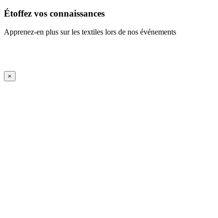
Étoffez vos connaissances
Apprenez-en plus sur les textiles lors de nos événements
En savoir plus
iFrame Title
×