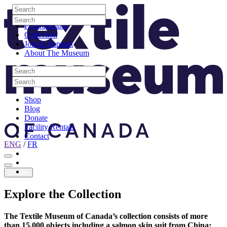
Skip to content
Search
Site Logo
Search
Visit
Search
Search
Programming
Collection
Join & Support
About The Museum
Search
Search
Search
Search
Shop
Blog
Donate
Facility Rentals
Contact
ENG
/
FR
Facebook
Instagram
Youtube
Donate
Explore
the
Collection
The Textile Museum of Canada’s collection consists of more
than 15,000 objects including a salmon skin suit from China;