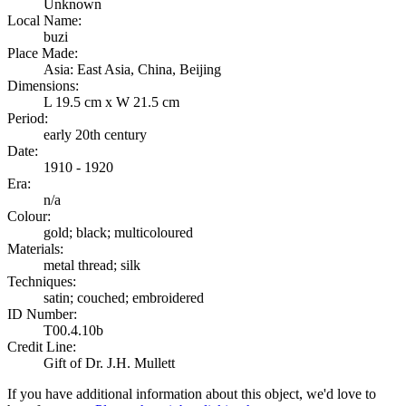
Unknown
Local Name:
buzi
Place Made:
Asia: East Asia, China, Beijing
Dimensions:
L 19.5 cm x W 21.5 cm
Period:
early 20th century
Date:
1910 - 1920
Era:
n/a
Colour:
gold; black; multicoloured
Materials:
metal thread; silk
Techniques:
satin; couched; embroidered
ID Number:
T00.4.10b
Credit Line:
Gift of Dr. J.H. Mullett
If you have additional information about this object, we'd love to