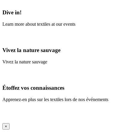
Learn More
Dive in!
Learn more about textiles at our events
Learn More
Vivez la nature sauvage
Vivez la nature sauvage
En savoir plus
Étoffez vos connaissances
Apprenez-en plus sur les textiles lors de nos événements
En savoir plus
iFrame Title
×