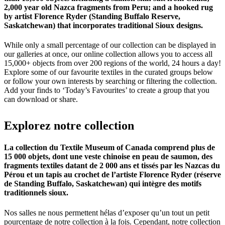
2,000 year old Nazca fragments from Peru; and a hooked rug
by artist Florence Ryder (Standing Buffalo Reserve,
Saskatchewan) that incorporates traditional Sioux designs.
While only a small percentage of our collection can be displayed in
our galleries at once, our online collection allows you to access all
15,000+ objects from over 200 regions of the world, 24 hours a day!
Explore some of our favourite textiles in the curated groups below
or follow your own interests by searching or filtering the collection.
Add your finds to ‘Today’s Favourites’ to create a group that you
can download or share.
Explorez
notre
collection
La collection du Textile Museum of Canada comprend plus de
15 000 objets, dont une veste chinoise en peau de saumon, des
fragments textiles datant de 2 000 ans et tissés par les Nazcas du
Pérou et un tapis au crochet de l’artiste Florence Ryder (réserve
de Standing Buffalo, Saskatchewan) qui intègre des motifs
traditionnels sioux.
Nos salles ne nous permettent hélas d’exposer qu’un tout un petit
pourcentage de notre collection à la fois. Cependant, notre collection