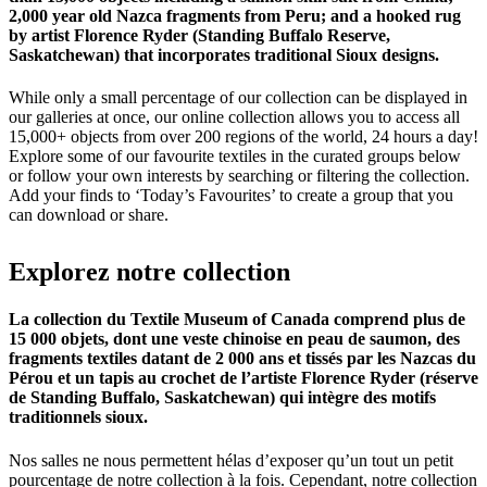
2,000 year old Nazca fragments from Peru; and a hooked rug
by artist Florence Ryder (Standing Buffalo Reserve,
Saskatchewan) that incorporates traditional Sioux designs.
While only a small percentage of our collection can be displayed in
our galleries at once, our online collection allows you to access all
15,000+ objects from over 200 regions of the world, 24 hours a day!
Explore some of our favourite textiles in the curated groups below
or follow your own interests by searching or filtering the collection.
Add your finds to ‘Today’s Favourites’ to create a group that you
can download or share.
Explorez
notre
collection
La collection du Textile Museum of Canada comprend plus de
15 000 objets, dont une veste chinoise en peau de saumon, des
fragments textiles datant de 2 000 ans et tissés par les Nazcas du
Pérou et un tapis au crochet de l’artiste Florence Ryder (réserve
de Standing Buffalo, Saskatchewan) qui intègre des motifs
traditionnels sioux.
Nos salles ne nous permettent hélas d’exposer qu’un tout un petit
pourcentage de notre collection à la fois. Cependant, notre collection