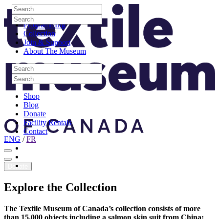
Skip to content
Search
Site Logo
Search
Visit
Search
Search
Programming
Collection
Join & Support
About The Museum
Search
Search
Search
Search
Shop
Blog
Donate
Facility Rentals
Contact
ENG
/
FR
Facebook
Instagram
Youtube
Donate
Explore
the
Collection
The Textile Museum of Canada’s collection consists of more
than 15,000 objects including a salmon skin suit from China;