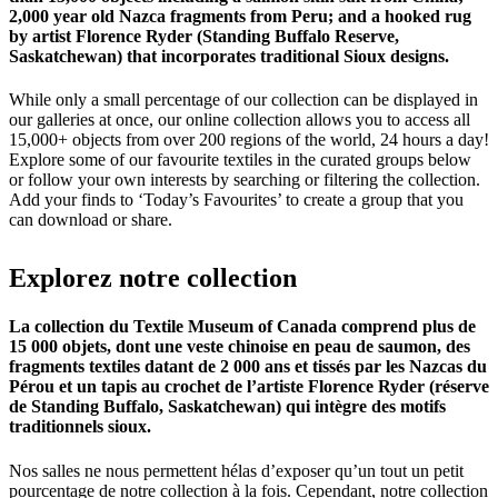
2,000 year old Nazca fragments from Peru; and a hooked rug
by artist Florence Ryder (Standing Buffalo Reserve,
Saskatchewan) that incorporates traditional Sioux designs.
While only a small percentage of our collection can be displayed in
our galleries at once, our online collection allows you to access all
15,000+ objects from over 200 regions of the world, 24 hours a day!
Explore some of our favourite textiles in the curated groups below
or follow your own interests by searching or filtering the collection.
Add your finds to ‘Today’s Favourites’ to create a group that you
can download or share.
Explorez
notre
collection
La collection du Textile Museum of Canada comprend plus de
15 000 objets, dont une veste chinoise en peau de saumon, des
fragments textiles datant de 2 000 ans et tissés par les Nazcas du
Pérou et un tapis au crochet de l’artiste Florence Ryder (réserve
de Standing Buffalo, Saskatchewan) qui intègre des motifs
traditionnels sioux.
Nos salles ne nous permettent hélas d’exposer qu’un tout un petit
pourcentage de notre collection à la fois. Cependant, notre collection