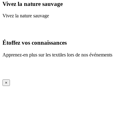
Vivez la nature sauvage
Vivez la nature sauvage
En savoir plus
Étoffez vos connaissances
Apprenez-en plus sur les textiles lors de nos événements
En savoir plus
iFrame Title
×