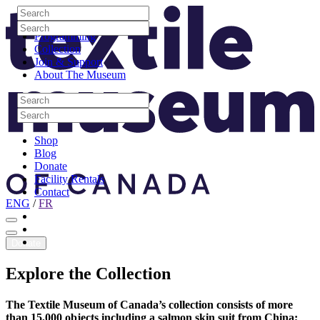
Skip to content
Search
Site Logo
Search
Visit
Search
Search
Programming
Collection
Join & Support
About The Museum
Search
Search
Search
Search
Shop
Blog
Donate
Facility Rentals
Contact
ENG
/
FR
Facebook
Instagram
Youtube
Donate
Explore
the
Collection
The Textile Museum of Canada’s collection consists of more
than 15,000 objects including a salmon skin suit from China;