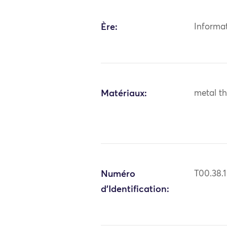
Ère:
Informa
Matériaux:
metal th
Numéro
T00.38.1
d'Identification: