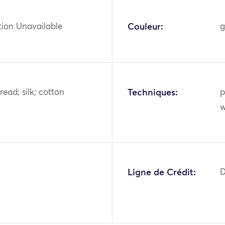
tion Unavailable
Couleur:
g
read; silk; cotton
Techniques:
p
w
Ligne de Crédit:
D