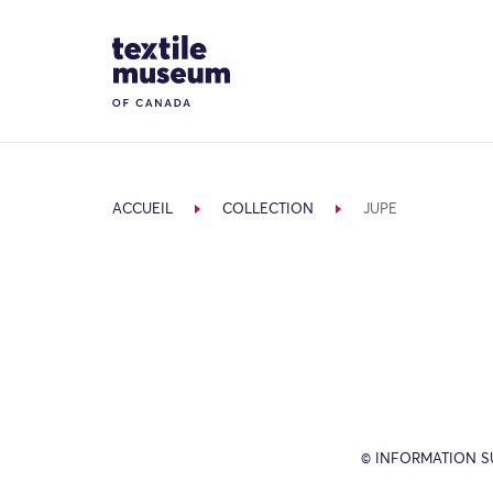
Skip to content
Site Logo
ACCUEIL
COLLECTION
JUPE
© INFORMATION SU