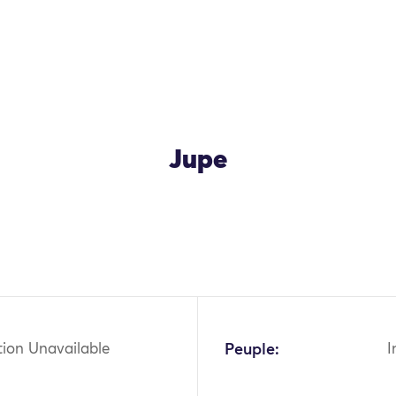
Jupe
OK
tion Unavailable
Peuple:
I