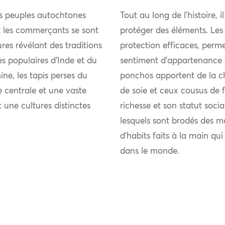
es peuples autochtones
Tout au long de l’histoire, i
et les commerçants se sont
protéger des éléments. Les
res révélant des traditions
protection efficaces, perme
ies populaires d’Inde et du
sentiment d’appartenance 
ne, les tapis perses du
ponchos apportent de la chal
 centrale et une vaste
de soie et ceux cousus de fi
t une cultures distinctes
richesse et son statut soci
lesquels sont brodés des m
d’habits faits à la main qu
dans le monde.