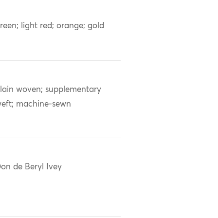
reen; light red; orange; gold
lain woven; supplementary
eft; machine-sewn
on de Beryl Ivey