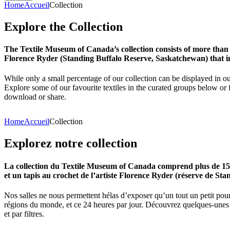
Home
Accueil
Collection
Explore
the
Collection
The Textile Museum of Canada’s collection consists of more than
Florence Ryder (Standing Buffalo Reserve, Saskatchewan) that in
While only a small percentage of our collection can be displayed in ou
Explore some of our favourite textiles in the curated groups below or f
download or share.
Home
Accueil
Collection
Explorez
notre
collection
La collection du Textile Museum of Canada comprend plus de 15 00
et un tapis au crochet de l’artiste Florence Ryder (réserve de Sta
Nos salles ne nous permettent hélas d’exposer qu’un tout un petit pour
régions du monde, et ce 24 heures par jour. Découvrez quelques-unes de
et par filtres.