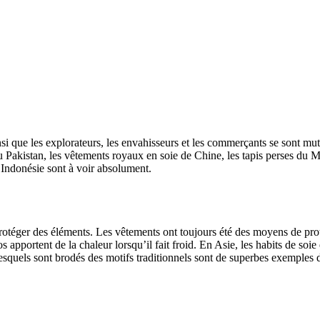
si que les explorateurs, les envahisseurs et les commerçants se sont mutu
 du Pakistan, les vêtements royaux en soie de Chine, les tapis perses du
d’Indonésie sont à voir absolument.
e protéger des éléments. Les vêtements ont toujours été des moyens de prot
portent de la chaleur lorsqu’il fait froid. En Asie, les habits de soie 
lesquels sont brodés des motifs traditionnels sont de superbes exemples d