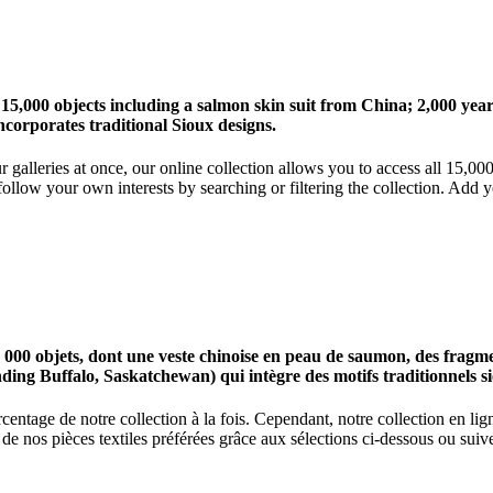
 15,000 objects including a salmon skin suit from China; 2,000 ye
corporates traditional Sioux designs.
r galleries at once, our online collection allows you to access all 15,0
ollow your own interests by searching or filtering the collection. Add y
0 objets, dont une veste chinoise en peau de saumon, des fragments
nding Buffalo, Saskatchewan) qui intègre des motifs traditionnels s
centage de notre collection à la fois. Cependant, notre collection en l
 nos pièces textiles préférées grâce aux sélections ci-dessous ou suive