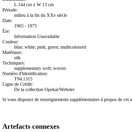
L 144 cm x W 13 cm
Période:
milieu à la fin du XXe siècle
Date:
1965 - 1975
Ère:
Information Unavailable
Couleur:
blue; white; pink; green; multicoloured
Matériaux:
silk
Techniques:
supplementary weft; woven
Numéro d'Identification:
T94.1315
Ligne de Crédit:
De la collection Opekar/Webster
Si vous disposez de renseignements supplémentaires à propos de cet a
Recommencer la recherche
Artefacts connexes