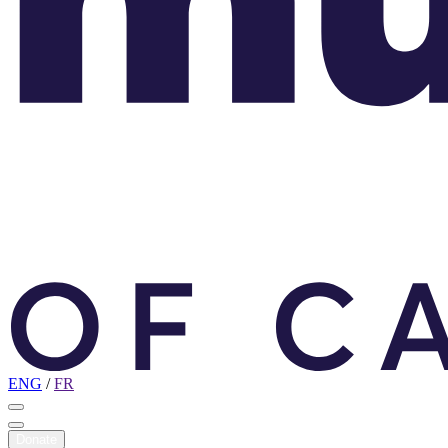
ENG
/
FR
Donate