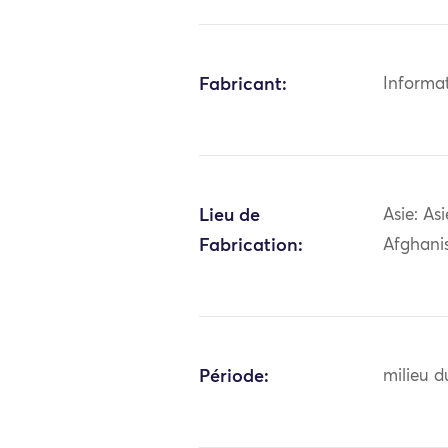
Fabricant:
Informa
Lieu de
Asie: As
Fabrication:
Afghani
Période:
milieu d