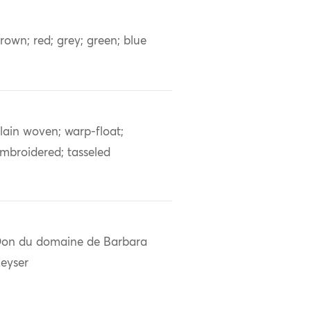
rown; red; grey; green; blue
lain woven; warp-float;
mbroidered; tasseled
on du domaine de Barbara
eyser