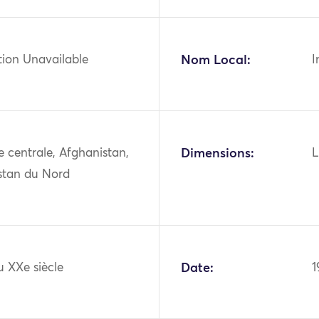
tion Unavailable
Nom Local:
I
ie centrale, Afghanistan,
Dimensions:
L
stan du Nord
u XXe siècle
Date:
1