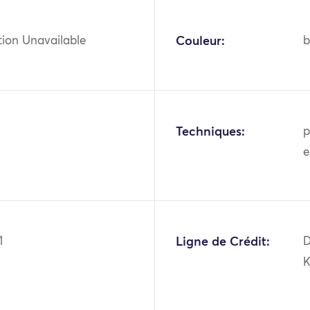
tion Unavailable
Couleur:
b
Techniques:
p
e
1
Ligne de Crédit:
D
K