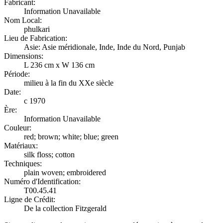
Fabricant:
Information Unavailable
Nom Local:
phulkari
Lieu de Fabrication:
Asie: Asie méridionale, Inde, Inde du Nord, Punjab
Dimensions:
L 236 cm x W 136 cm
Période:
milieu à la fin du XXe siècle
Date:
c 1970
Ère:
Information Unavailable
Couleur:
red; brown; white; blue; green
Matériaux:
silk floss; cotton
Techniques:
plain woven; embroidered
Numéro d'Identification:
T00.45.41
Ligne de Crédit:
De la collection Fitzgerald