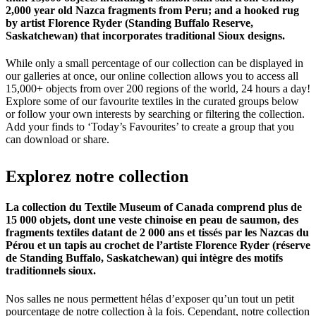
2,000 year old Nazca fragments from Peru; and a hooked rug
by artist Florence Ryder (Standing Buffalo Reserve,
Saskatchewan) that incorporates traditional Sioux designs.
While only a small percentage of our collection can be displayed in
our galleries at once, our online collection allows you to access all
15,000+ objects from over 200 regions of the world, 24 hours a day!
Explore some of our favourite textiles in the curated groups below
or follow your own interests by searching or filtering the collection.
Add your finds to ‘Today’s Favourites’ to create a group that you
can download or share.
Explorez
notre
collection
La collection du Textile Museum of Canada comprend plus de
15 000 objets, dont une veste chinoise en peau de saumon, des
fragments textiles datant de 2 000 ans et tissés par les Nazcas du
Pérou et un tapis au crochet de l’artiste Florence Ryder (réserve
de Standing Buffalo, Saskatchewan) qui intègre des motifs
traditionnels sioux.
Nos salles ne nous permettent hélas d’exposer qu’un tout un petit
pourcentage de notre collection à la fois. Cependant, notre collection