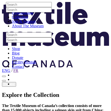
Skip to content
Search
Site Logo
Search
Visit
Search
Search
Programming
Collection
Join & Support
About The Museum
Search
Search
Search
Search
Shop
Blog
Donate
Facility Rentals
Contact
ENG
/
FR
Facebook
Instagram
Youtube
Donate
Explore
the
Collection
The Textile Museum of Canada’s collection consists of more
than 15,000 objects including a salmon skin suit from China;