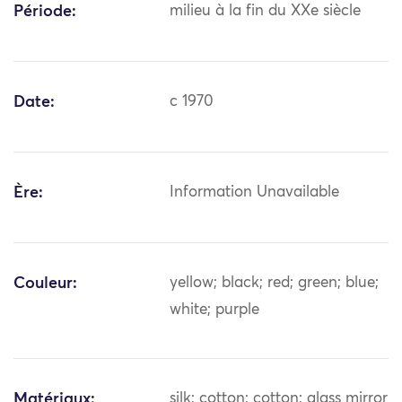
Période:
milieu à la fin du XXe siècle
Date:
c 1970
Ère:
Information Unavailable
Couleur:
yellow; black; red; green; blue;
white; purple
Matériaux:
silk; cotton; cotton; glass mirror