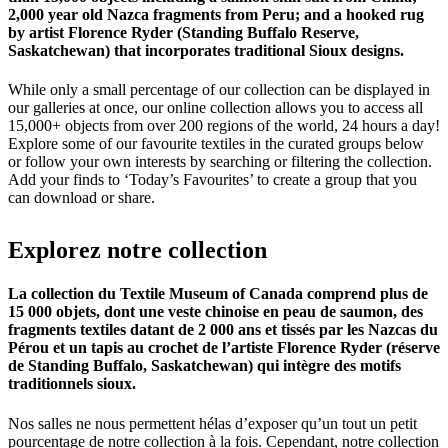
2,000 year old Nazca fragments from Peru; and a hooked rug
by artist Florence Ryder (Standing Buffalo Reserve,
Saskatchewan) that incorporates traditional Sioux designs.
While only a small percentage of our collection can be displayed in
our galleries at once, our online collection allows you to access all
15,000+ objects from over 200 regions of the world, 24 hours a day!
Explore some of our favourite textiles in the curated groups below
or follow your own interests by searching or filtering the collection.
Add your finds to ‘Today’s Favourites’ to create a group that you
can download or share.
Explorez
notre
collection
La collection du Textile Museum of Canada comprend plus de
15 000 objets, dont une veste chinoise en peau de saumon, des
fragments textiles datant de 2 000 ans et tissés par les Nazcas du
Pérou et un tapis au crochet de l’artiste Florence Ryder (réserve
de Standing Buffalo, Saskatchewan) qui intègre des motifs
traditionnels sioux.
Nos salles ne nous permettent hélas d’exposer qu’un tout un petit
pourcentage de notre collection à la fois. Cependant, notre collection