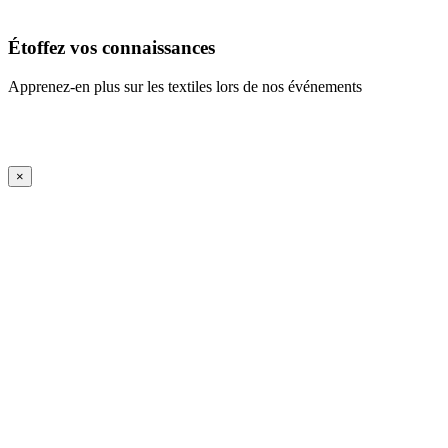
En savoir plus
Étoffez vos connaissances
Apprenez-en plus sur les textiles lors de nos événements
En savoir plus
iFrame Title
×