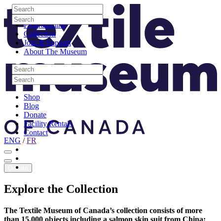
Skip to content
Search
Site Logo
Search
Visit
Search
Search
Programming
Collection
Join & Support
About The Museum
Search
Search
Search
Search
Shop
Blog
Donate
Facility Rentals
Contact
ENG
/
FR
Facebook
Instagram
Youtube
Donate
Explore
the
Collection
The Textile Museum of Canada’s collection consists of more
than 15,000 objects including a salmon skin suit from China;