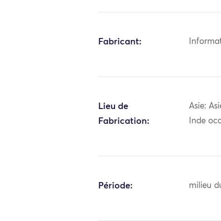
Fabricant:
Informa
Lieu de
Asie: As
Fabrication:
Inde occ
Période:
milieu d