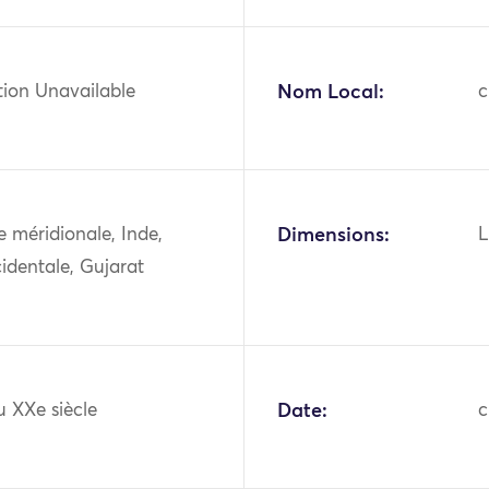
tion Unavailable
Nom Local:
c
ie méridionale, Inde,
Dimensions:
L
identale, Gujarat
u XXe siècle
Date:
c