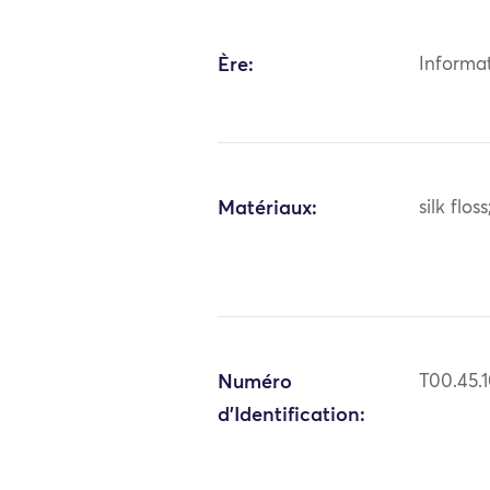
Ère:
Informa
Matériaux:
silk flos
Numéro
T00.45.
d'Identification: