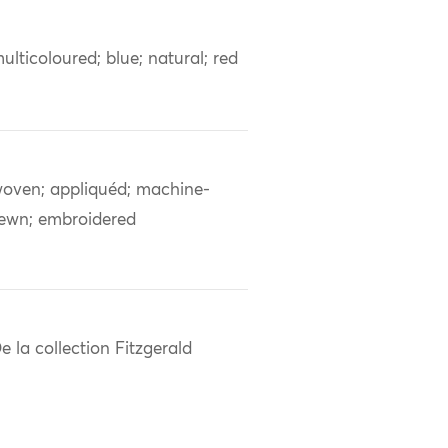
ulticoloured; blue; natural; red
oven; appliquéd; machine-
ewn; embroidered
e la collection Fitzgerald