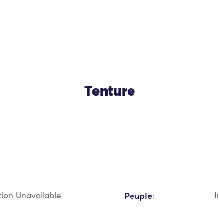
Tenture
tion Unavailable
Peuple:
I