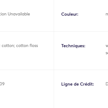
tion Unavailable
Couleur:
m
s; cotton; cotton floss
Techniques:
w
s
109
Ligne de Crédit:
D