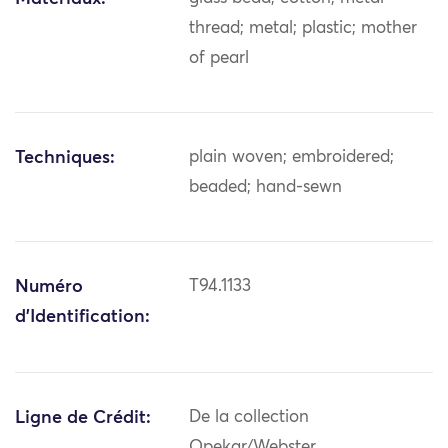
thread; metal; plastic; mother
of pearl
Techniques:
plain woven; embroidered;
beaded; hand-sewn
Numéro
T94.1133
d'Identification:
Ligne de Crédit:
De la collection
Opekar/Webster