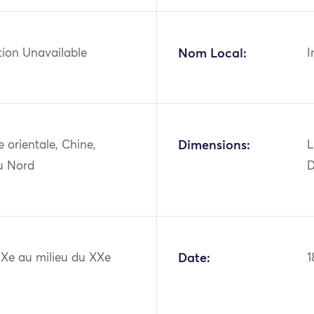
tion Unavailable
Nom Local:
I
ie orientale, Chine,
Dimensions:
L
u Nord
D
IXe au milieu du XXe
Date:
1