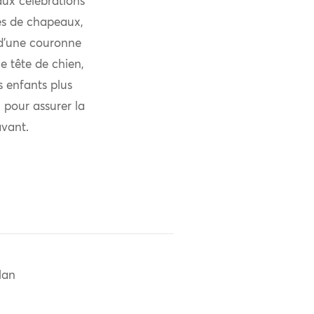
aux célébrations
pes de chapeaux,
e d’une couronne
e tête de chien,
s enfants plus
 pour assurer la
avant.
Han