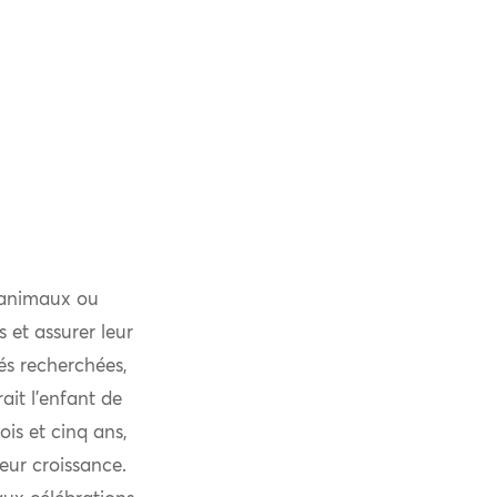
 animaux ou
 et assurer leur
és recherchées,
ait l’enfant de
is et cinq ans,
eur croissance.