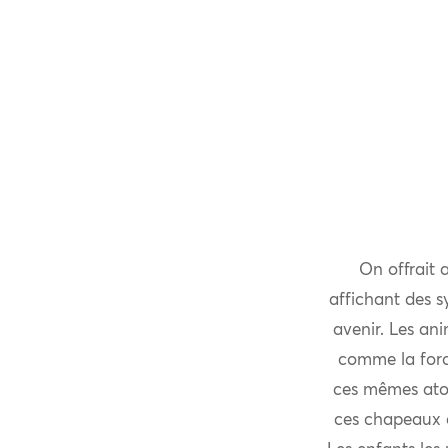
On offrait
affichant des s
avenir. Les an
comme la force
ces mêmes atou
ces chapeaux é