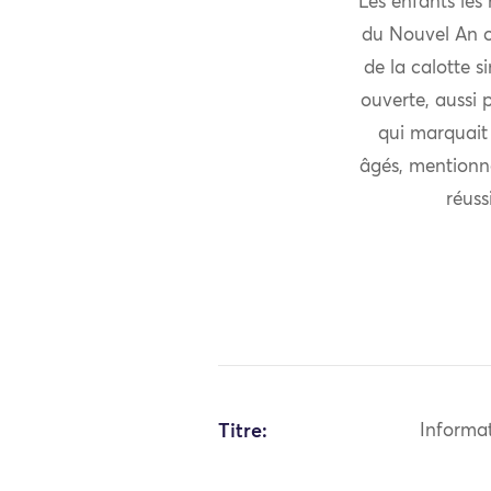
Les enfants les
du Nouvel An ou
de la calotte s
ouverte, aussi 
qui marquait 
âgés, mentionno
réuss
Titre:
Informa