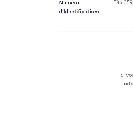
Numéro
T86.05
d'Identification:
Si vo
arte