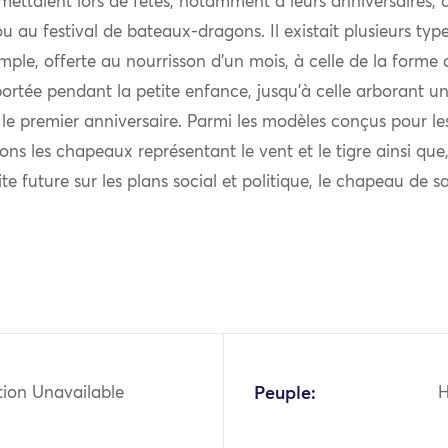
 mettaient lors de fêtes, notamment à leurs anniversaires, 
 au festival de bateaux-dragons. Il existait plusieurs ty
imple, offerte au nourrisson d’un mois, à celle de la form
portée pendant la petite enfance, jusqu’à celle arborant un
le premier anniversaire. Parmi les modèles conçus pour le
ns les chapeaux représentant le vent et le tigre ainsi que,
ite future sur les plans social et politique, le chapeau de s
tion Unavailable
Peuple: