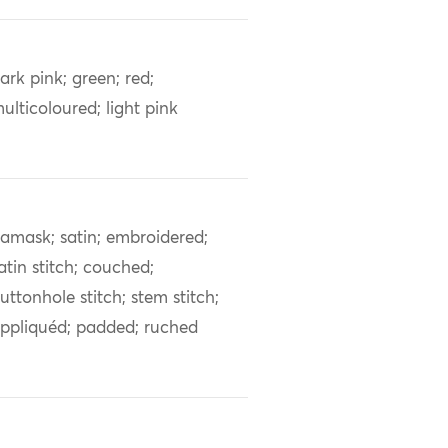
ark pink; green; red;
ulticoloured; light pink
amask; satin; embroidered;
atin stitch; couched;
uttonhole stitch; stem stitch;
ppliquéd; padded; ruched