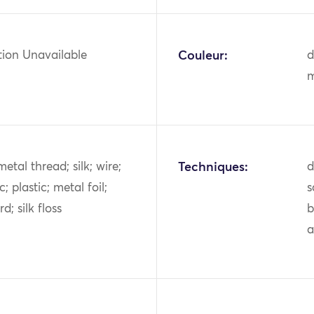
tion Unavailable
Couleur:
d
m
metal thread; silk; wire;
Techniques:
d
; plastic; metal foil;
s
d; silk floss
b
a