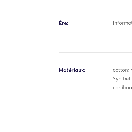
Ère:
Informa
Matériaux:
cotton; 
Synthetic
cardboar