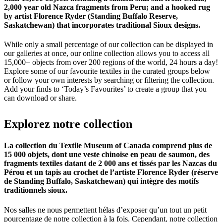
2,000 year old Nazca fragments from Peru; and a hooked rug
by artist Florence Ryder (Standing Buffalo Reserve,
Saskatchewan) that incorporates traditional Sioux designs.
While only a small percentage of our collection can be displayed in
our galleries at once, our online collection allows you to access all
15,000+ objects from over 200 regions of the world, 24 hours a day!
Explore some of our favourite textiles in the curated groups below
or follow your own interests by searching or filtering the collection.
Add your finds to ‘Today’s Favourites’ to create a group that you
can download or share.
Explorez
notre
collection
La collection du Textile Museum of Canada comprend plus de
15 000 objets, dont une veste chinoise en peau de saumon, des
fragments textiles datant de 2 000 ans et tissés par les Nazcas du
Pérou et un tapis au crochet de l’artiste Florence Ryder (réserve
de Standing Buffalo, Saskatchewan) qui intègre des motifs
traditionnels sioux.
Nos salles ne nous permettent hélas d’exposer qu’un tout un petit
pourcentage de notre collection à la fois. Cependant, notre collection