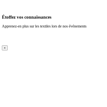
En savoir plus
Étoffez vos connaissances
Apprenez-en plus sur les textiles lors de nos événements
En savoir plus
iFrame Title
×