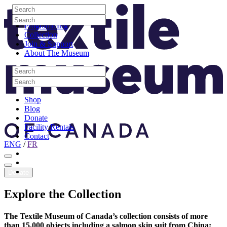
Skip to content
Search
Site Logo
Search
Visit
Search
Search
Programming
Collection
Join & Support
About The Museum
Search
Search
Search
Search
Shop
Blog
Donate
Facility Rentals
Contact
ENG
/
FR
Facebook
Instagram
Youtube
Donate
Explore
the
Collection
The Textile Museum of Canada’s collection consists of more
than 15,000 objects including a salmon skin suit from China;