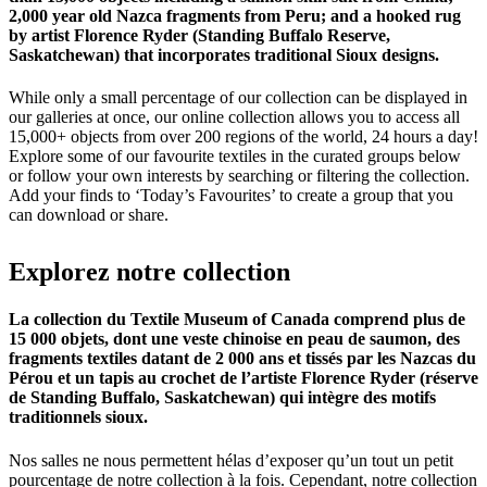
2,000 year old Nazca fragments from Peru; and a hooked rug
by artist Florence Ryder (Standing Buffalo Reserve,
Saskatchewan) that incorporates traditional Sioux designs.
While only a small percentage of our collection can be displayed in
our galleries at once, our online collection allows you to access all
15,000+ objects from over 200 regions of the world, 24 hours a day!
Explore some of our favourite textiles in the curated groups below
or follow your own interests by searching or filtering the collection.
Add your finds to ‘Today’s Favourites’ to create a group that you
can download or share.
Explorez
notre
collection
La collection du Textile Museum of Canada comprend plus de
15 000 objets, dont une veste chinoise en peau de saumon, des
fragments textiles datant de 2 000 ans et tissés par les Nazcas du
Pérou et un tapis au crochet de l’artiste Florence Ryder (réserve
de Standing Buffalo, Saskatchewan) qui intègre des motifs
traditionnels sioux.
Nos salles ne nous permettent hélas d’exposer qu’un tout un petit
pourcentage de notre collection à la fois. Cependant, notre collection