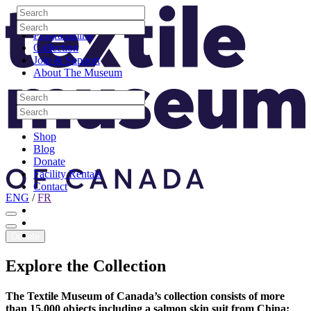
Skip to content
Search
Site Logo
Search
Visit
Search
Search
Programming
Collection
Join & Support
About The Museum
Search
Search
Search
Search
Shop
Blog
Donate
Facility Rentals
Contact
ENG
/
FR
Facebook
Instagram
Youtube
Donate
Explore
the
Collection
The Textile Museum of Canada’s collection consists of more
than 15,000 objects including a salmon skin suit from China;