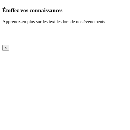
Étoffez vos connaissances
Apprenez-en plus sur les textiles lors de nos événements
En savoir plus
iFrame Title
×