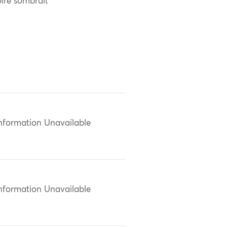
toire sombrait
nformation Unavailable
nformation Unavailable