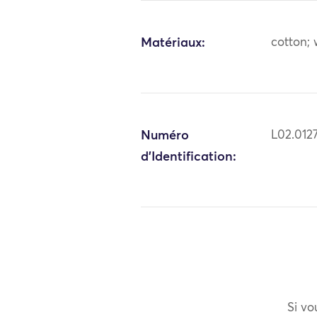
Matériaux:
cotton; 
Numéro
L02.012
d'Identification:
Si vo