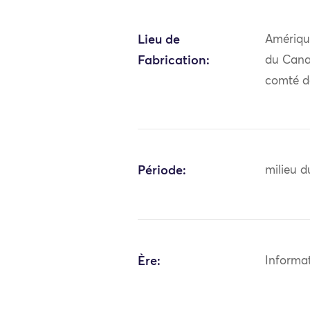
Lieu de
Amériqu
Fabrication:
du Cana
comté d
Période:
milieu d
Ère:
Informa