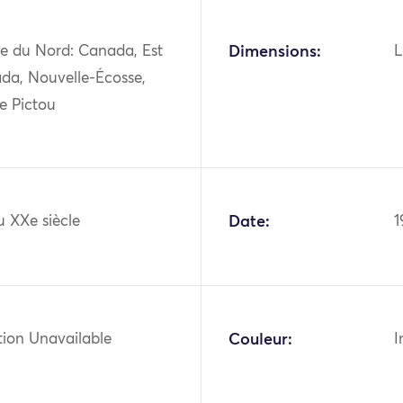
e du Nord: Canada, Est
Dimensions:
L
da, Nouvelle-Écosse,
e Pictou
u XXe siècle
Date:
1
tion Unavailable
Couleur:
I