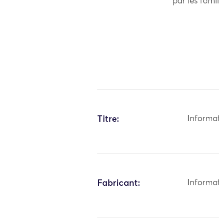
par les famil
Titre:
Informa
Fabricant:
Informa