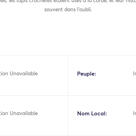
les, les tapis crochetés étaient usés à la corde, et leur his
souvent dans l’oubli.
tion Unavailable
Peuple:
I
tion Unavailable
Nom Local:
I