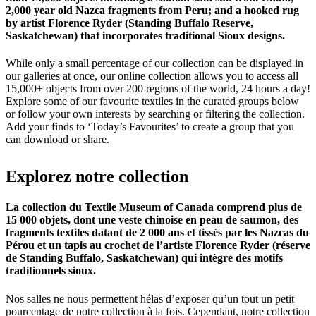
2,000 year old Nazca fragments from Peru; and a hooked rug
by artist Florence Ryder (Standing Buffalo Reserve,
Saskatchewan) that incorporates traditional Sioux designs.
While only a small percentage of our collection can be displayed in
our galleries at once, our online collection allows you to access all
15,000+ objects from over 200 regions of the world, 24 hours a day!
Explore some of our favourite textiles in the curated groups below
or follow your own interests by searching or filtering the collection.
Add your finds to ‘Today’s Favourites’ to create a group that you
can download or share.
Explorez
notre
collection
La collection du Textile Museum of Canada comprend plus de
15 000 objets, dont une veste chinoise en peau de saumon, des
fragments textiles datant de 2 000 ans et tissés par les Nazcas du
Pérou et un tapis au crochet de l’artiste Florence Ryder (réserve
de Standing Buffalo, Saskatchewan) qui intègre des motifs
traditionnels sioux.
Nos salles ne nous permettent hélas d’exposer qu’un tout un petit
pourcentage de notre collection à la fois. Cependant, notre collection