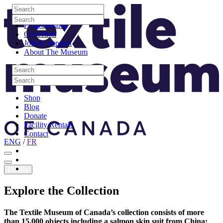
Skip to content
Search
Site Logo
Search
Visit
Search
Search
Programming
Collection
Join & Support
About The Museum
Search
Search
Search
Search
Shop
Blog
Donate
Facility Rentals
Contact
ENG
/
FR
Facebook
Instagram
Youtube
Donate
Explore
the
Collection
The Textile Museum of Canada’s collection consists of more
than 15,000 objects including a salmon skin suit from China;