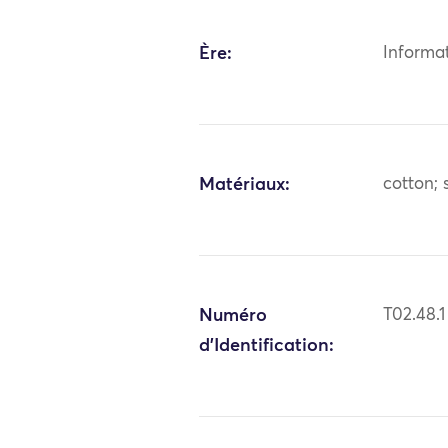
Ère:
Informa
Matériaux:
cotton; s
Numéro
T02.48.1
d'Identification: