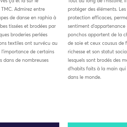
vés çà et là sur le
Tout au long de l’histoire, i
du TMC. Admirez entre
protéger des éléments. Les
jupes de danse en raphia à
protection efficaces, perme
bes tissées et brodées par
sentiment d’appartenance 
ques broderies perlées
ponchos apportent de la chal
ions textiles ont survécu au
de soie et ceux cousus de fi
 l’importance de certains
richesse et son statut soci
nts dans de nombreuses
lesquels sont brodés des m
d’habits faits à la main qu
dans le monde.