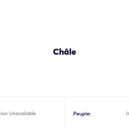
Châle
OK
tion Unavailable
Peuple:
I