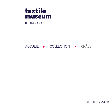
Skip to content
Site Logo
ACCUEIL
COLLECTION
CHÂLE
© INFORMATIO