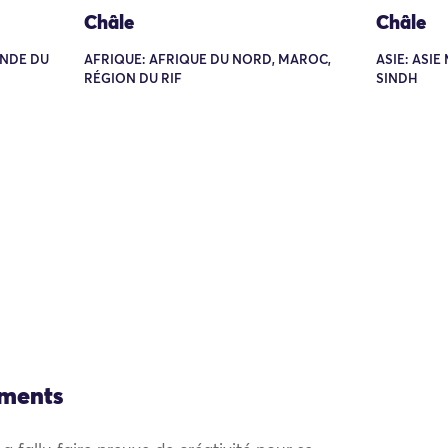
Châle
Châle
 INDE DU
AFRIQUE: AFRIQUE DU NORD, MAROC,
ASIE: ASIE
RÉGION DU RIF
SINDH
ements