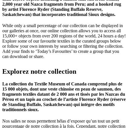
2,000 year old Nazca fragments from Peru; and a hooked rug
by artist Florence Ryder (Standing Buffalo Reserve,
Saskatchewan) that incorporates traditional Sioux designs.
While only a small percentage of our collection can be displayed in
our galleries at once, our online collection allows you to access all
15,000+ objects from over 200 regions of the world, 24 hours a day!
Explore some of our favourite textiles in the curated groups below
or follow your own interests by searching or filtering the collection.
Add your finds to ‘Today’s Favourites’ to create a group that you
can download or share.
Explorez
notre
collection
La collection du Textile Museum of Canada comprend plus de
15 000 objets, dont une veste chinoise en peau de saumon, des
fragments textiles datant de 2 000 ans et tissés par les Nazcas du
Pérou et un tapis au crochet de l’artiste Florence Ryder (réserve
de Standing Buffalo, Saskatchewan) qui intègre des motifs
traditionnels sioux.
Nos salles ne nous permettent hélas d’exposer qu’un tout un petit
pourcentage de notre collection à la fois. Cependant, notre collection