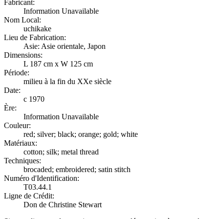
Fabricant:
Information Unavailable
Nom Local:
uchikake
Lieu de Fabrication:
Asie: Asie orientale, Japon
Dimensions:
L 187 cm x W 125 cm
Période:
milieu à la fin du XXe siècle
Date:
c 1970
Ère:
Information Unavailable
Couleur:
red; silver; black; orange; gold; white
Matériaux:
cotton; silk; metal thread
Techniques:
brocaded; embroidered; satin stitch
Numéro d'Identification:
T03.44.1
Ligne de Crédit:
Don de Christine Stewart