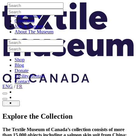
Skip to content
Search
Site Logo
Search
Visit
Search
Search
Programming
Collection
Join & Support
About The Museum
Search
Search
Search
Search
Shop
Blog
Donate
Facility Rentals
Contact
ENG
/
FR
Facebook
Instagram
Youtube
Donate
Explore
the
Collection
The Textile Museum of Canada’s collection consists of more
than 15,000 objects including a salmon skin suit from China;