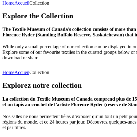
Home
Accueil
Collection
Explore
the
Collection
The Textile Museum of Canada’s collection consists of more than
Florence Ryder (Standing Buffalo Reserve, Saskatchewan) that in
While only a small percentage of our collection can be displayed in ou
Explore some of our favourite textiles in the curated groups below or f
download or share.
Home
Accueil
Collection
Explorez
notre
collection
La collection du Textile Museum of Canada comprend plus de 15 00
et un tapis au crochet de l’artiste Florence Ryder (réserve de Sta
Nos salles ne nous permettent hélas d’exposer qu’un tout un petit pour
régions du monde, et ce 24 heures par jour. Découvrez quelques-unes de
et par filtres.