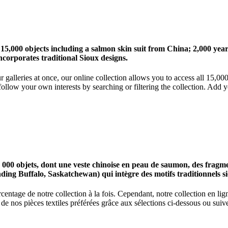
 15,000 objects including a salmon skin suit from China; 2,000 ye
corporates traditional Sioux designs.
r galleries at once, our online collection allows you to access all 15,0
ollow your own interests by searching or filtering the collection. Add y
0 objets, dont une veste chinoise en peau de saumon, des fragments
nding Buffalo, Saskatchewan) qui intègre des motifs traditionnels s
centage de notre collection à la fois. Cependant, notre collection en l
 nos pièces textiles préférées grâce aux sélections ci-dessous ou suive