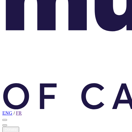
ENG
/
FR
Donate