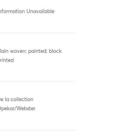
nformation Unavailable
lain woven; painted; block
rinted
e la collection
pekar/Webster