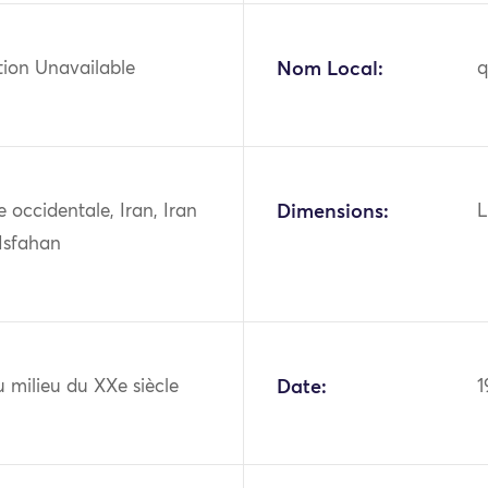
tion Unavailable
Nom Local:
q
ie occidentale, Iran, Iran
Dimensions:
L
 Isfahan
 milieu du XXe siècle
Date:
1