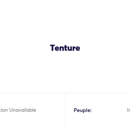
Tenture
OK
tion Unavailable
Peuple:
I