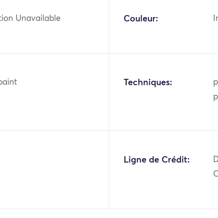
tion Unavailable
Couleur:
I
paint
Techniques:
p
p
Ligne de Crédit:
D
O