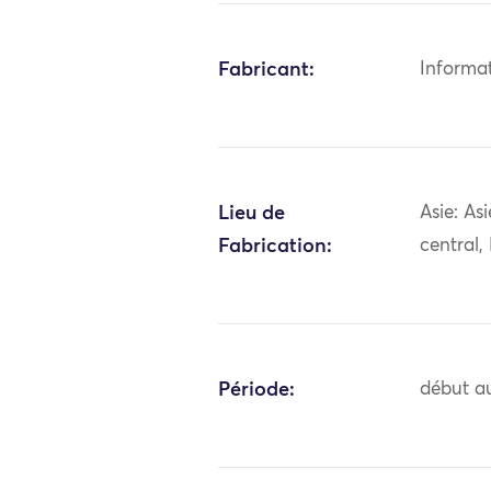
Fabricant:
Informa
Lieu de
Asie: As
Fabrication:
central,
Période:
début au