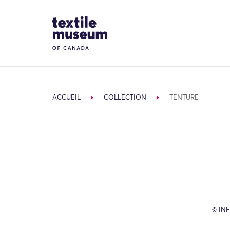
Skip to content
Site Logo
ACCUEIL
COLLECTION
TENTURE
© IN