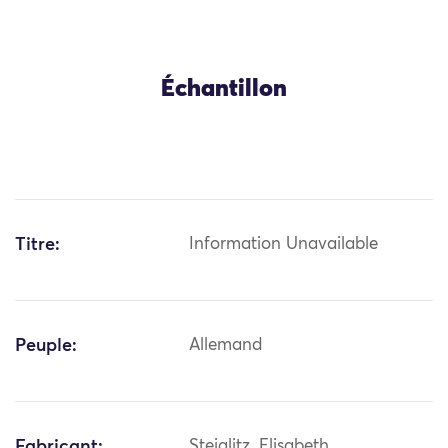
Échantillon
Titre:
Information Unavailable
Peuple:
Allemand
Fabricant:
Steiglitz, Elisabeth