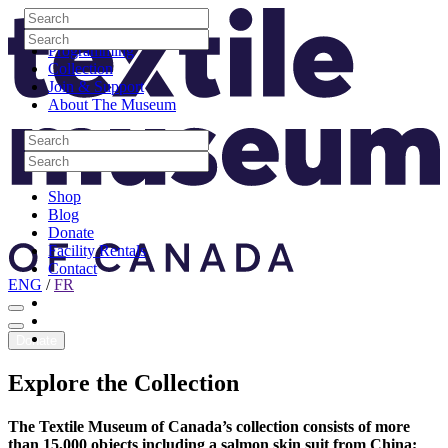
Skip to content
Search
Site Logo
Search
Visit
Search
Search
Programming
Collection
Join & Support
About The Museum
Search
Search
Search
Search
Shop
Blog
Donate
Facility Rentals
Contact
ENG
/
FR
Facebook
Instagram
Youtube
Donate
Explore
the
Collection
The Textile Museum of Canada’s collection consists of more
than 15,000 objects including a salmon skin suit from China;