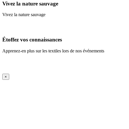
Vivez la nature sauvage
Vivez la nature sauvage
En savoir plus
Étoffez vos connaissances
Apprenez-en plus sur les textiles lors de nos événements
En savoir plus
iFrame Title
×