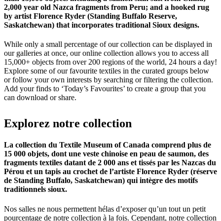
2,000 year old Nazca fragments from Peru; and a hooked rug
by artist Florence Ryder (Standing Buffalo Reserve,
Saskatchewan) that incorporates traditional Sioux designs.
While only a small percentage of our collection can be displayed in
our galleries at once, our online collection allows you to access all
15,000+ objects from over 200 regions of the world, 24 hours a day!
Explore some of our favourite textiles in the curated groups below
or follow your own interests by searching or filtering the collection.
Add your finds to ‘Today’s Favourites’ to create a group that you
can download or share.
Explorez
notre
collection
La collection du Textile Museum of Canada comprend plus de
15 000 objets, dont une veste chinoise en peau de saumon, des
fragments textiles datant de 2 000 ans et tissés par les Nazcas du
Pérou et un tapis au crochet de l’artiste Florence Ryder (réserve
de Standing Buffalo, Saskatchewan) qui intègre des motifs
traditionnels sioux.
Nos salles ne nous permettent hélas d’exposer qu’un tout un petit
pourcentage de notre collection à la fois. Cependant, notre collection