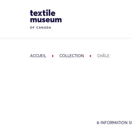
Skip to content
Site Logo
ACCUEIL
COLLECTION
CHÂLE
© INFORMATION SU