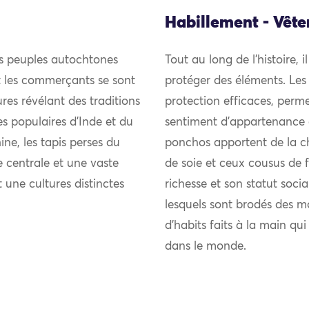
Habillement - Vêt
es peuples autochtones
Tout au long de l’histoire, i
et les commerçants se sont
protéger des éléments. Les
res révélant des traditions
protection efficaces, perme
ies populaires d’Inde et du
sentiment d’appartenance 
ne, les tapis perses du
ponchos apportent de la chal
 centrale et une vaste
de soie et ceux cousus de fi
t une cultures distinctes
richesse et son statut soci
lesquels sont brodés des m
d’habits faits à la main qu
dans le monde.