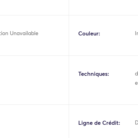
tion Unavailable
Couleur:
I
Techniques:
d
e
3
Ligne de Crédit:
D