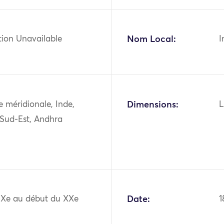
tion Unavailable
Nom Local:
I
ie méridionale, Inde,
Dimensions:
L
 Sud-Est, Andhra
XIXe au début du XXe
Date:
1