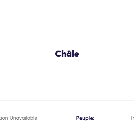
Châle
OK
tion Unavailable
Peuple:
I