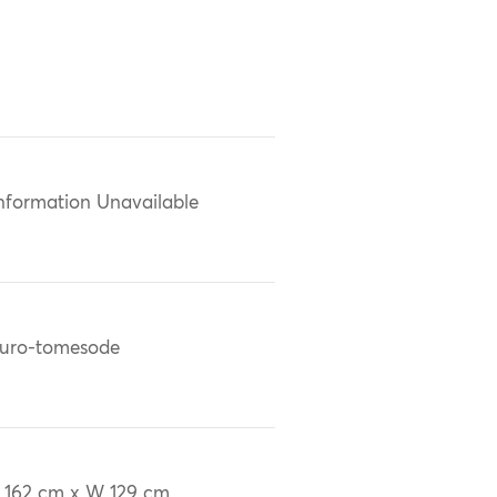
nformation Unavailable
uro-tomesode
 162 cm x W 129 cm