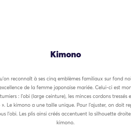
Kimono
qu’on reconnaît à ses cinq emblèmes familiaux sur fond noi
r excellence de la femme japonaise mariée. Celui-ci est mon
umiers : l’obi (large ceinture), les minces cordons tressés
. Le kimono a une taille unique. Pour l’ajuster, on doit rep
us l’obi. Les plis ainsi créés accentuent la silhouette droit
kimono.