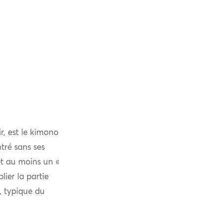
r, est le kimono
tré sans ses
 et au moins un «
lier la partie
e, typique du