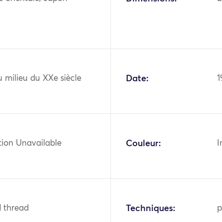
 milieu du XXe siècle
Date:
1
tion Unavailable
Couleur:
I
ld thread
Techniques:
p