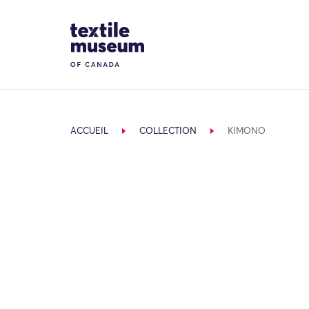
Skip to content
Site Logo
ACCUEIL
COLLECTION
KIMONO