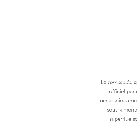
Le
tomesode
, 
officiel pa
accessoires cout
sous-kimono »
superflue so