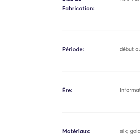
Fabrication:
Période:
début au
Ère:
Informa
Matériaux:
silk; go