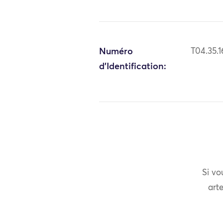
Numéro
T04.35.1
d'Identification:
Si vo
arte