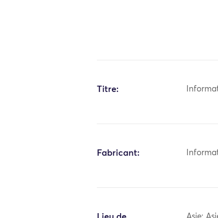
Titre:
Informa
Fabricant:
Informa
Lieu de
Asie: As