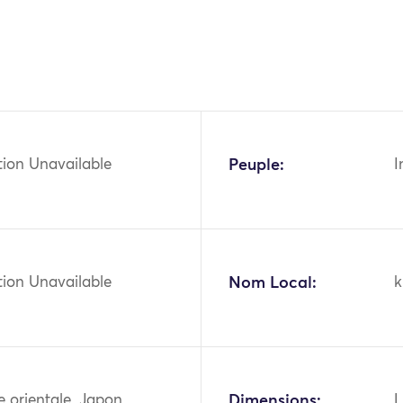
tion Unavailable
Peuple:
I
tion Unavailable
Nom Local:
k
ie orientale, Japon
Dimensions:
L