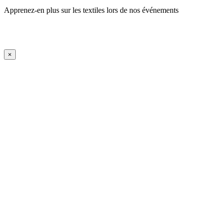
Apprenez-en plus sur les textiles lors de nos événements
En savoir plus
iFrame Title
×