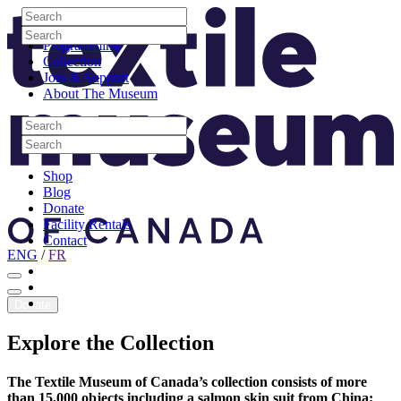
Skip to content
Search
Site Logo
Search
Visit
Search
Search
Programming
Collection
Join & Support
About The Museum
Search
Search
Search
Search
Shop
Blog
Donate
Facility Rentals
Contact
ENG
/
FR
Facebook
Instagram
Youtube
Donate
Explore
the
Collection
The Textile Museum of Canada’s collection consists of more
than 15,000 objects including a salmon skin suit from China;