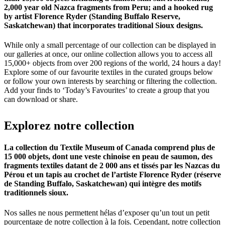
2,000 year old Nazca fragments from Peru; and a hooked rug
by artist Florence Ryder (Standing Buffalo Reserve,
Saskatchewan) that incorporates traditional Sioux designs.
While only a small percentage of our collection can be displayed in
our galleries at once, our online collection allows you to access all
15,000+ objects from over 200 regions of the world, 24 hours a day!
Explore some of our favourite textiles in the curated groups below
or follow your own interests by searching or filtering the collection.
Add your finds to ‘Today’s Favourites’ to create a group that you
can download or share.
Explorez
notre
collection
La collection du Textile Museum of Canada comprend plus de
15 000 objets, dont une veste chinoise en peau de saumon, des
fragments textiles datant de 2 000 ans et tissés par les Nazcas du
Pérou et un tapis au crochet de l’artiste Florence Ryder (réserve
de Standing Buffalo, Saskatchewan) qui intègre des motifs
traditionnels sioux.
Nos salles ne nous permettent hélas d’exposer qu’un tout un petit
pourcentage de notre collection à la fois. Cependant, notre collection