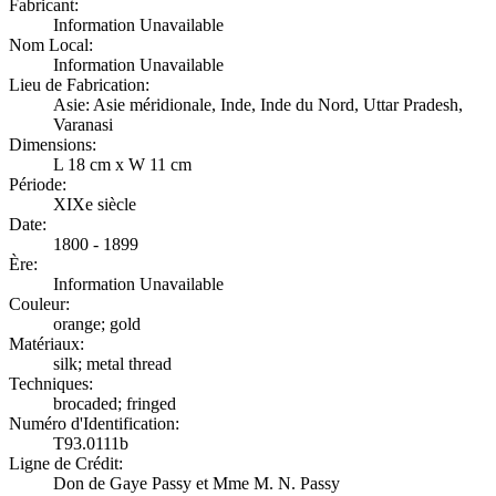
Fabricant:
Information Unavailable
Nom Local:
Information Unavailable
Lieu de Fabrication:
Asie: Asie méridionale, Inde, Inde du Nord, Uttar Pradesh,
Varanasi
Dimensions:
L 18 cm x W 11 cm
Période:
XIXe siècle
Date:
1800 - 1899
Ère:
Information Unavailable
Couleur:
orange; gold
Matériaux:
silk; metal thread
Techniques:
brocaded; fringed
Numéro d'Identification:
T93.0111b
Ligne de Crédit:
Don de Gaye Passy et Mme M. N. Passy