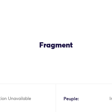
Fragment
OK
tion Unavailable
Peuple:
I