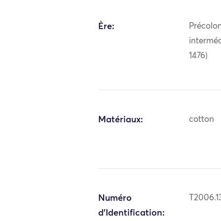
Ère:
Précolo
interméd
1476)
Matériaux:
cotton
Numéro
T2006.1
d'Identification: