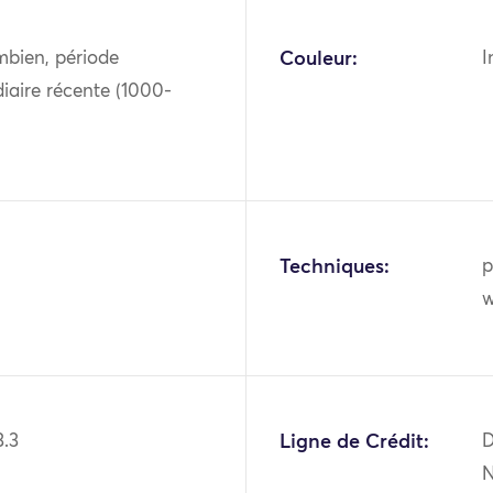
mbien, période
Couleur:
I
iaire récente (1000-
Techniques:
p
w
3.3
Ligne de Crédit:
D
N