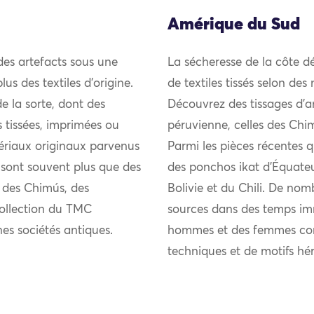
Amérique du Sud
des artefacts sous une
La sécheresse de la côte d
lus des textiles d’origine.
de textiles tissés selon des
e la sorte, dont des
Découvrez des tissages d’an
 tissées, imprimées ou
péruvienne, celles des Ch
tériaux originaux parvenus
Parmi les pièces récentes 
e sont souvent plus que des
des ponchos ikat d’Équateu
– des Chimús, des
Bolivie et du Chili. De nomb
collection du TMC
sources dans des temps imm
es sociétés antiques.
hommes et des femmes cont
techniques et de motifs hér