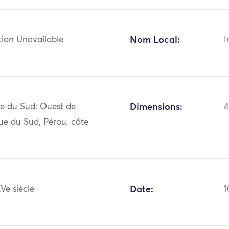
tion Unavailable
Nom Local:
I
e du Sud: Ouest de
Dimensions:
4
ue du Sud, Pérou, côte
Ve siècle
Date:
1