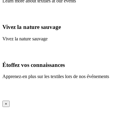
Learn more about textiles at our events
Learn More
Vivez la nature sauvage
Vivez la nature sauvage
En savoir plus
Étoffez vos connaissances
Apprenez-en plus sur les textiles lors de nos événements
En savoir plus
iFrame Title
×