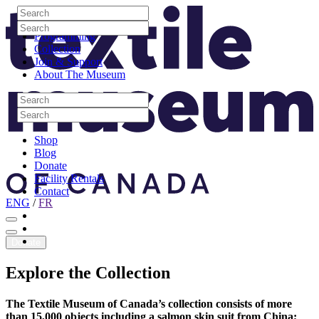
Skip to content
Search
Site Logo
Search
Visit
Search
Search
Programming
Collection
Join & Support
About The Museum
Search
Search
Search
Search
Shop
Blog
Donate
Facility Rentals
Contact
ENG
/
FR
Facebook
Instagram
Youtube
Donate
Explore
the
Collection
The Textile Museum of Canada’s collection consists of more
than 15,000 objects including a salmon skin suit from China;