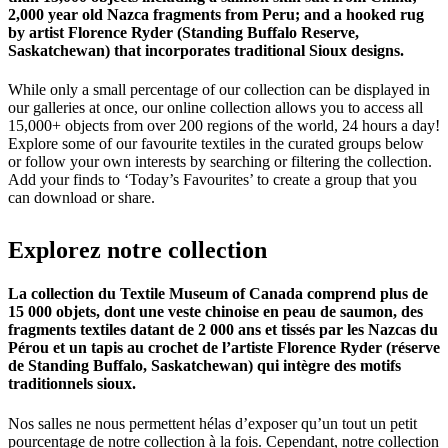
2,000 year old Nazca fragments from Peru; and a hooked rug
by artist Florence Ryder (Standing Buffalo Reserve,
Saskatchewan) that incorporates traditional Sioux designs.
While only a small percentage of our collection can be displayed in
our galleries at once, our online collection allows you to access all
15,000+ objects from over 200 regions of the world, 24 hours a day!
Explore some of our favourite textiles in the curated groups below
or follow your own interests by searching or filtering the collection.
Add your finds to ‘Today’s Favourites’ to create a group that you
can download or share.
Explorez
notre
collection
La collection du Textile Museum of Canada comprend plus de
15 000 objets, dont une veste chinoise en peau de saumon, des
fragments textiles datant de 2 000 ans et tissés par les Nazcas du
Pérou et un tapis au crochet de l’artiste Florence Ryder (réserve
de Standing Buffalo, Saskatchewan) qui intègre des motifs
traditionnels sioux.
Nos salles ne nous permettent hélas d’exposer qu’un tout un petit
pourcentage de notre collection à la fois. Cependant, notre collection