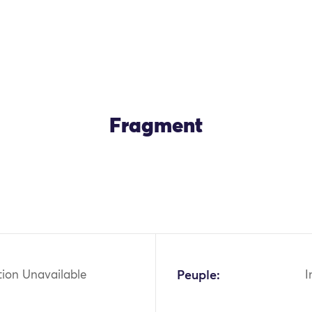
Fragment
OK
tion Unavailable
Peuple:
I