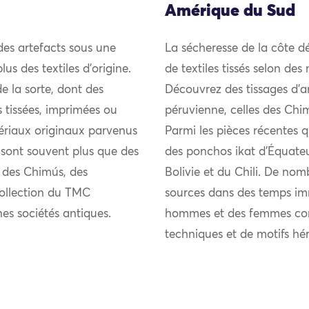
Amérique du Sud
des artefacts sous une
La sécheresse de la côte d
lus des textiles d’origine.
de textiles tissés selon des
e la sorte, dont des
Découvrez des tissages d’an
 tissées, imprimées ou
péruvienne, celles des Ch
tériaux originaux parvenus
Parmi les pièces récentes 
e sont souvent plus que des
des ponchos ikat d’Équateu
– des Chimús, des
Bolivie et du Chili. De nomb
collection du TMC
sources dans des temps imm
es sociétés antiques.
hommes et des femmes cont
techniques et de motifs hér