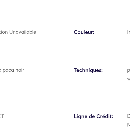
tion Unavailable
Couleur:
I
alpaca hair
Techniques:
p
w
.11
Ligne de Crédit:
D
N