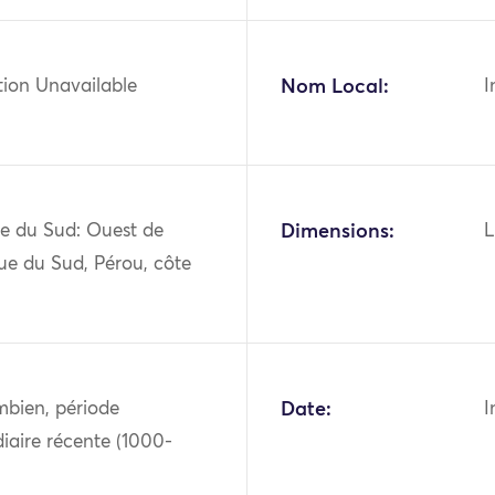
tion Unavailable
Nom Local:
I
e du Sud: Ouest de
Dimensions:
L
ue du Sud, Pérou, côte
mbien, période
Date:
I
iaire récente (1000-