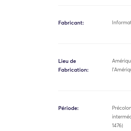
Fabricant:
Informa
Lieu de
Amériqu
Fabrication:
l'Amériq
Période:
Précolo
interméd
1476)