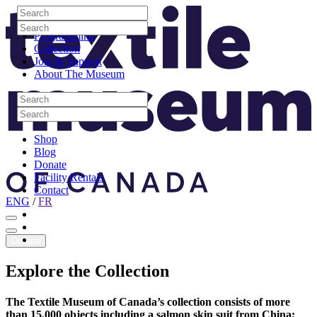
Skip to content
Search
Site Logo
Search
Visit
Search
Search
Programming
Collection
Join & Support
About The Museum
Search
Search
Search
Search
Shop
Blog
Donate
Facility Rentals
Contact
ENG
/
FR
Facebook
Instagram
Youtube
Donate
Explore
the
Collection
The Textile Museum of Canada’s collection consists of more
than 15,000 objects including a salmon skin suit from China;