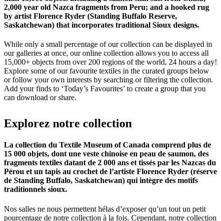
2,000 year old Nazca fragments from Peru; and a hooked rug
by artist Florence Ryder (Standing Buffalo Reserve,
Saskatchewan) that incorporates traditional Sioux designs.
While only a small percentage of our collection can be displayed in
our galleries at once, our online collection allows you to access all
15,000+ objects from over 200 regions of the world, 24 hours a day!
Explore some of our favourite textiles in the curated groups below
or follow your own interests by searching or filtering the collection.
Add your finds to ‘Today’s Favourites’ to create a group that you
can download or share.
Explorez
notre
collection
La collection du Textile Museum of Canada comprend plus de
15 000 objets, dont une veste chinoise en peau de saumon, des
fragments textiles datant de 2 000 ans et tissés par les Nazcas du
Pérou et un tapis au crochet de l’artiste Florence Ryder (réserve
de Standing Buffalo, Saskatchewan) qui intègre des motifs
traditionnels sioux.
Nos salles ne nous permettent hélas d’exposer qu’un tout un petit
pourcentage de notre collection à la fois. Cependant, notre collection