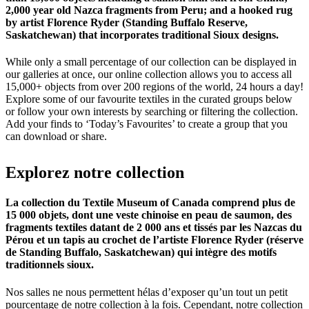
2,000 year old Nazca fragments from Peru; and a hooked rug
by artist Florence Ryder (Standing Buffalo Reserve,
Saskatchewan) that incorporates traditional Sioux designs.
While only a small percentage of our collection can be displayed in
our galleries at once, our online collection allows you to access all
15,000+ objects from over 200 regions of the world, 24 hours a day!
Explore some of our favourite textiles in the curated groups below
or follow your own interests by searching or filtering the collection.
Add your finds to ‘Today’s Favourites’ to create a group that you
can download or share.
Explorez
notre
collection
La collection du Textile Museum of Canada comprend plus de
15 000 objets, dont une veste chinoise en peau de saumon, des
fragments textiles datant de 2 000 ans et tissés par les Nazcas du
Pérou et un tapis au crochet de l’artiste Florence Ryder (réserve
de Standing Buffalo, Saskatchewan) qui intègre des motifs
traditionnels sioux.
Nos salles ne nous permettent hélas d’exposer qu’un tout un petit
pourcentage de notre collection à la fois. Cependant, notre collection