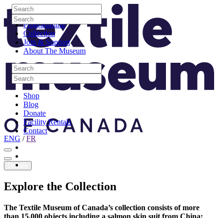
Skip to content
Search
Site Logo
Search
Visit
Search
Search
Programming
Collection
Join & Support
About The Museum
Search
Search
Search
Search
Shop
Blog
Donate
Facility Rentals
Contact
ENG
/
FR
Facebook
Instagram
Youtube
Donate
Explore
the
Collection
The Textile Museum of Canada’s collection consists of more
than 15,000 objects including a salmon skin suit from China;