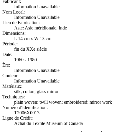
Fabricant:
Information Unavailable
Nom Local:
Information Unavailable
Lieu de Fabrication:
Asie: Asie méridionale, Inde
Dimensions:
L 14 cm x W 13 cm
Période:
fin du XXe siècle
Date:
1960 - 1980
Ère:
Information Unavailable
Couleur:
Information Unavailable
Matériaux:
silk; cotton; glass mirror
Techniques:
plain woven; twill woven; embroidered; mirror work
Numéro d'Identification:
T2006X0013
Ligne de Crédit:
Achat du Textile Museum of Canada