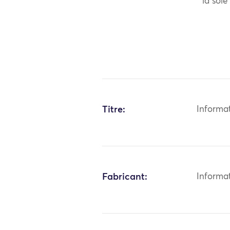
la soie
Titre:
Informa
Fabricant:
Informa