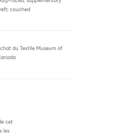
arp-faced; supplementary
eft; couched
chat du Textile Museum of
Canada
de cet
s les