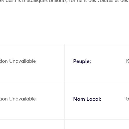
 et des fils métalliques brillants, forment des volutes et des 
tion Unavailable
Peuple:
K
tion Unavailable
Nom Local:
t