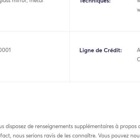
glass mirror; metal
Techniques:
w
w
0001
Ligne de Crédit:
A
us disposez de renseignements supplémentaires à propos 
fact, nous serions ravis de les connaître. Vous pouvez nou