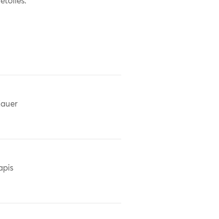
étoiles.
auer
apis