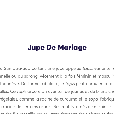
Jupe De Mariage
u Sumatra-Sud portent une jupe appelée
tapis
, variante 
nnelle ou du sarong, vêtement à la fois féminin et masculin
’Indonésie. De forme tubulaire, le
tapis
peut enrouler la tail
selles. Ce
tapis
arbore un éventail de jaunes et de bruns ch
végétales, comme la racine de curcuma et le
soga
, fabriq
la racine de certains arbres. Ses motifs, ornés de miroirs e