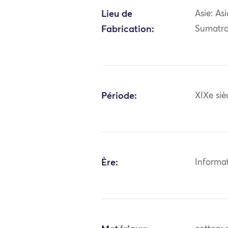
Lieu de
Asie: As
Fabrication:
Sumatr
Période:
XIXe siè
Ère:
Informa