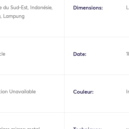
ie du Sud-Est, Indonésie,
Dimensions:
L
a, Lampung
cle
Date:
1
tion Unavailable
Couleur:
I