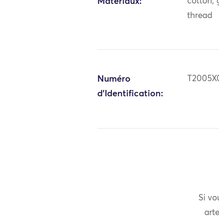
Matériaux:
cotton; 
thread
Numéro
T2005X
d'Identification:
Si vo
arte