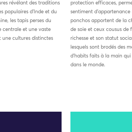
res révélant des traditions
protection efficaces, perme
ies populaires d’Inde et du
sentiment d’appartenance 
ne, les tapis perses du
ponchos apportent de la chal
 centrale et une vaste
de soie et ceux cousus de fi
t une cultures distinctes
richesse et son statut soci
lesquels sont brodés des m
d’habits faits à la main qu
dans le monde.