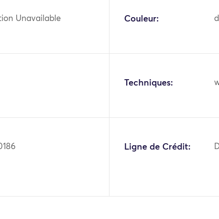
tion Unavailable
Couleur:
d
Techniques:
w
0186
Ligne de Crédit:
D