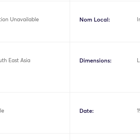
tion Unavailable
Nom Local:
I
uth East Asia
Dimensions:
L
le
Date:
1