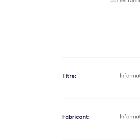
par les famil
Titre:
Informa
Fabricant:
Informa