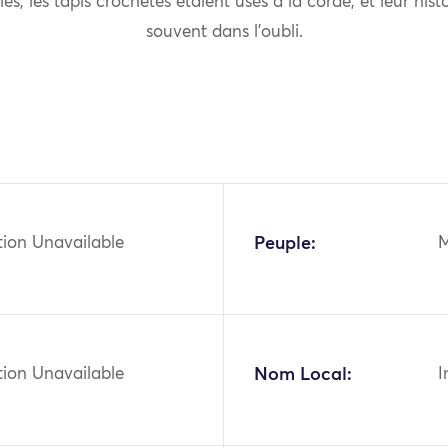
les, les tapis crochetés étaient usés à la corde, et leur his
souvent dans l’oubli.
tion Unavailable
Peuple:
M
tion Unavailable
Nom Local:
I