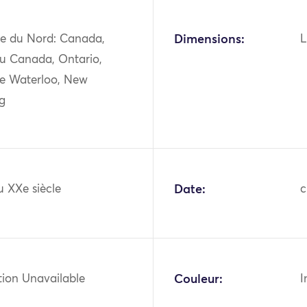
e du Nord: Canada,
Dimensions:
L
du Canada, Ontario,
e Waterloo, New
g
u XXe siècle
Date:
c
tion Unavailable
Couleur:
I