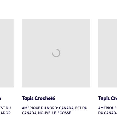
e
Tapis Crocheté
Tapis Cr
EST DU
AMÉRIQUE DU NORD: CANADA, EST DU
AMÉRIQUE 
BRADOR
CANADA, NOUVELLE-ÉCOSSE
DU CANADA