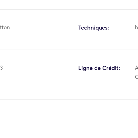
otton
Techniques:
h
03
Ligne de Crédit:
A