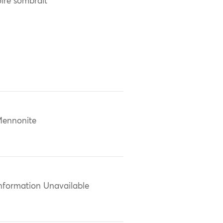
toire sombrait
ennonite
nformation Unavailable