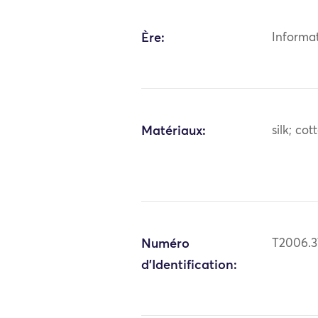
Ère:
Informa
Matériaux:
silk; cot
Numéro
T2006.37
d'Identification: