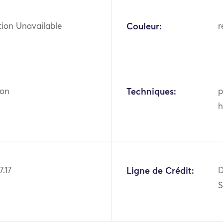
tion Unavailable
Couleur:
r
ton
Techniques:
p
h
.17
Ligne de Crédit:
D
S