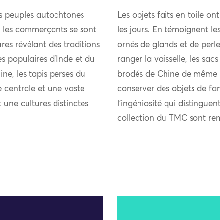
es peuples autochtones
Les objets faits en toile on
et les commerçants se sont
les jours. En témoignent les
res révélant des traditions
ornés de glands et de perle
ies populaires d’Inde et du
ranger la vaisselle, les sacs
ne, les tapis perses du
brodés de Chine de même qu
 centrale et une vaste
conserver des objets de fam
t une cultures distinctes
l’ingéniosité qui distinguen
collection du TMC sont re