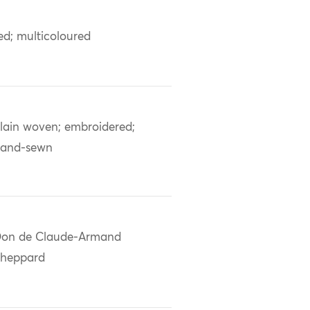
ed; multicoloured
lain woven; embroidered;
and-sewn
on de Claude-Armand
heppard