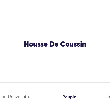
Housse De Coussin
OK
tion Unavailable
Peuple:
I