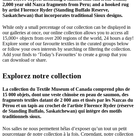
2,000 year old Nazca fragments from Peru; and a hooked rug
by artist Florence Ryder (Standing Buffalo Reserve,
Saskatchewan) that incorporates traditional Sioux designs.
While only a small percentage of our collection can be displayed in
our galleries at once, our online collection allows you to access all
15,000+ objects from over 200 regions of the world, 24 hours a day!
Explore some of our favourite textiles in the curated groups below
or follow your own interests by searching or filtering the collection.
Add your finds to ‘Today’s Favourites’ to create a group that you
can download or share.
Explorez
notre
collection
La collection du Textile Museum of Canada comprend plus de
15 000 objets, dont une veste chinoise en peau de saumon, des
fragments textiles datant de 2 000 ans et tissés par les Nazcas du
Pérou et un tapis au crochet de l’artiste Florence Ryder (réserve
de Standing Buffalo, Saskatchewan) qui intègre des motifs
traditionnels sioux.
Nos salles ne nous permettent hélas d’exposer qu’un tout un petit
pourcentage de notre collection à la fois. Cependant, notre collection