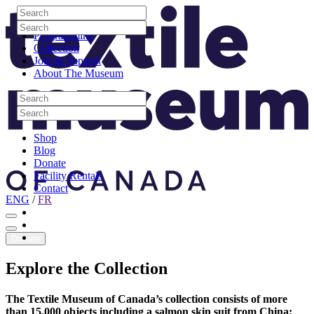
Skip to content
Search
Site Logo
Search
Visit
Search
Search
Programming
Collection
Join & Support
About The Museum
Search
Search
Search
Search
Shop
Blog
Donate
Facility Rentals
Contact
ENG
/
FR
Facebook
Instagram
Youtube
Donate
Explore
the
Collection
The Textile Museum of Canada’s collection consists of more
than 15,000 objects including a salmon skin suit from China;