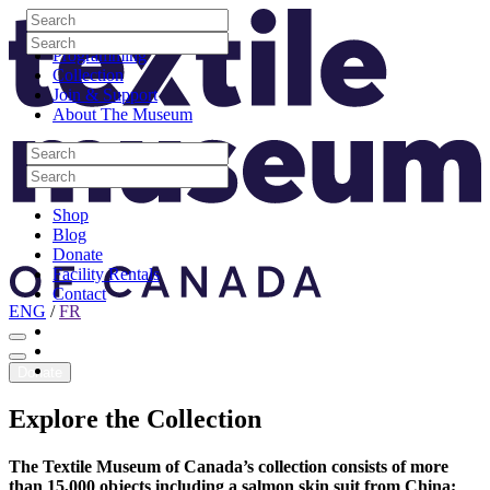
Skip to content
Search
Site Logo
Search
Visit
Search
Search
Programming
Collection
Join & Support
About The Museum
Search
Search
Search
Search
Shop
Blog
Donate
Facility Rentals
Contact
ENG
/
FR
Facebook
Instagram
Youtube
Donate
Explore
the
Collection
The Textile Museum of Canada’s collection consists of more
than 15,000 objects including a salmon skin suit from China;