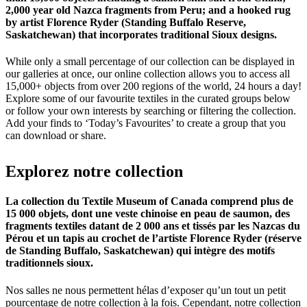
2,000 year old Nazca fragments from Peru; and a hooked rug
by artist Florence Ryder (Standing Buffalo Reserve,
Saskatchewan) that incorporates traditional Sioux designs.
While only a small percentage of our collection can be displayed in
our galleries at once, our online collection allows you to access all
15,000+ objects from over 200 regions of the world, 24 hours a day!
Explore some of our favourite textiles in the curated groups below
or follow your own interests by searching or filtering the collection.
Add your finds to ‘Today’s Favourites’ to create a group that you
can download or share.
Explorez
notre
collection
La collection du Textile Museum of Canada comprend plus de
15 000 objets, dont une veste chinoise en peau de saumon, des
fragments textiles datant de 2 000 ans et tissés par les Nazcas du
Pérou et un tapis au crochet de l’artiste Florence Ryder (réserve
de Standing Buffalo, Saskatchewan) qui intègre des motifs
traditionnels sioux.
Nos salles ne nous permettent hélas d’exposer qu’un tout un petit
pourcentage de notre collection à la fois. Cependant, notre collection