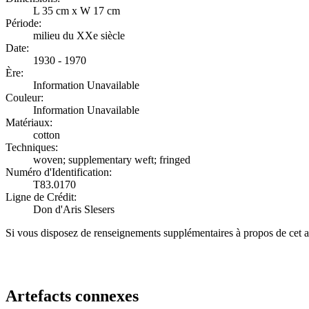
L 35 cm x W 17 cm
Période:
milieu du XXe siècle
Date:
1930 - 1970
Ère:
Information Unavailable
Couleur:
Information Unavailable
Matériaux:
cotton
Techniques:
woven; supplementary weft; fringed
Numéro d'Identification:
T83.0170
Ligne de Crédit:
Don d'Aris Slesers
Si vous disposez de renseignements supplémentaires à propos de cet a
Recommencer la recherche
Artefacts connexes