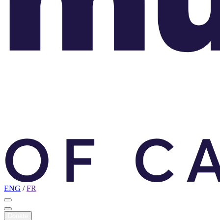
ENG
/
FR
Donate