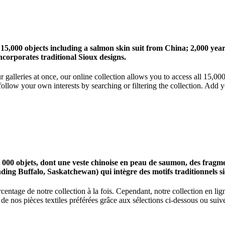
 15,000 objects including a salmon skin suit from China; 2,000 ye
corporates traditional Sioux designs.
r galleries at once, our online collection allows you to access all 15,0
ollow your own interests by searching or filtering the collection. Add y
0 objets, dont une veste chinoise en peau de saumon, des fragments
nding Buffalo, Saskatchewan) qui intègre des motifs traditionnels s
centage de notre collection à la fois. Cependant, notre collection en l
 nos pièces textiles préférées grâce aux sélections ci-dessous ou suive