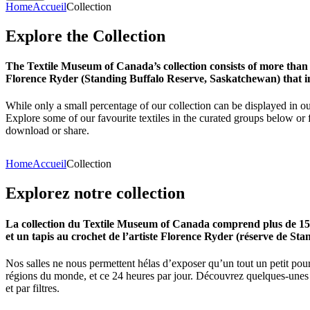
Home
Accueil
Collection
Explore
the
Collection
The Textile Museum of Canada’s collection consists of more than
Florence Ryder (Standing Buffalo Reserve, Saskatchewan) that in
While only a small percentage of our collection can be displayed in ou
Explore some of our favourite textiles in the curated groups below or f
download or share.
Home
Accueil
Collection
Explorez
notre
collection
La collection du Textile Museum of Canada comprend plus de 15 00
et un tapis au crochet de l’artiste Florence Ryder (réserve de Sta
Nos salles ne nous permettent hélas d’exposer qu’un tout un petit pour
régions du monde, et ce 24 heures par jour. Découvrez quelques-unes de
et par filtres.