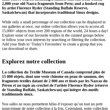
2,000 year old Nazca fragments from Peru; and a hooked rug
by artist Florence Ryder (Standing Buffalo Reserve,
Saskatchewan) that incorporates traditional Sioux designs.
While only a small percentage of our collection can be displayed in
our galleries at once, our online collection allows you to access all
15,000+ objects from over 200 regions of the world, 24 hours a day!
Explore some of our favourite textiles in the curated groups below
or follow your own interests by searching or filtering the collection.
Add your finds to ‘Today’s Favourites’ to create a group that you
can download or share.
Explorez
notre
collection
La collection du Textile Museum of Canada comprend plus de
15 000 objets, dont une veste chinoise en peau de saumon, des
fragments textiles datant de 2 000 ans et tissés par les Nazcas du
Pérou et un tapis au crochet de l’artiste Florence Ryder (réserve
de Standing Buffalo, Saskatchewan) qui intègre des motifs
traditionnels sioux.
Nos salles ne nous permettent hélas d’exposer qu’un tout un petit
pourcentage de notre collection à la fois. Cependant, notre collection