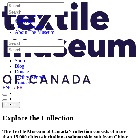
Skip to content
Search
Site Logo
Search
Visit
Search
Search
Programming
Collection
Join & Support
About The Museum
Search
Search
Search
Search
Shop
Blog
Donate
Facility Rentals
Contact
ENG
/
FR
Facebook
Instagram
Youtube
Donate
Explore
the
Collection
The Textile Museum of Canada’s collection consists of more
than 15,000 objects including a salmon skin suit from China;