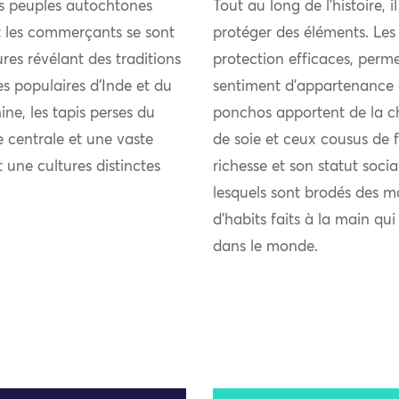
es peuples autochtones
Tout au long de l’histoire, i
et les commerçants se sont
protéger des éléments. Les
res révélant des traditions
protection efficaces, perme
ies populaires d’Inde et du
sentiment d’appartenance 
ne, les tapis perses du
ponchos apportent de la chal
 centrale et une vaste
de soie et ceux cousus de fi
t une cultures distinctes
richesse et son statut soci
lesquels sont brodés des m
d’habits faits à la main qu
dans le monde.