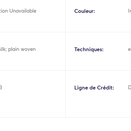
tion Unavailable
Couleur:
I
silk; plain woven
Techniques:
e
3
Ligne de Crédit:
D