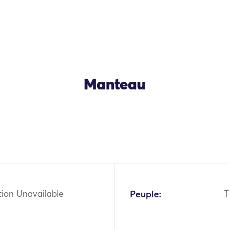
Manteau
OK
tion Unavailable
Peuple:
T