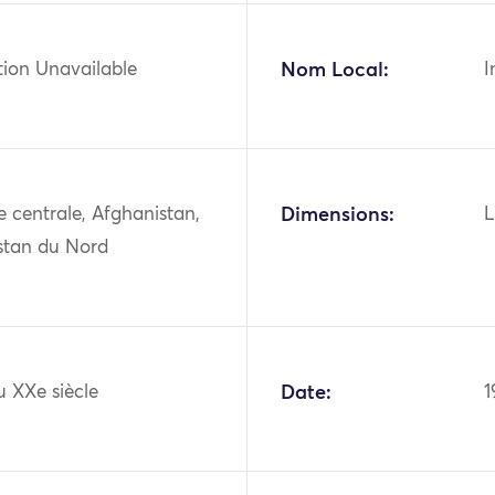
tion Unavailable
Nom Local:
I
ie centrale, Afghanistan,
Dimensions:
L
stan du Nord
u XXe siècle
Date:
1