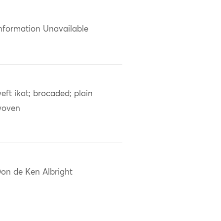
nformation Unavailable
eft ikat; brocaded; plain
woven
on de Ken Albright