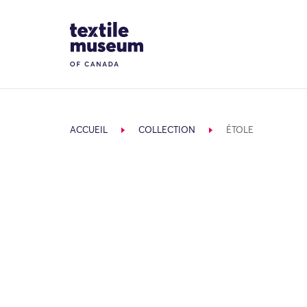
Skip to content
Site Logo
ACCUEIL
COLLECTION
ÉTOLE