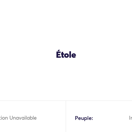
Étole
tion Unavailable
Peuple:
I