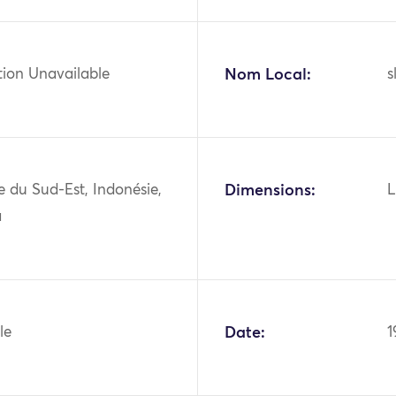
tion Unavailable
Nom Local:
s
ie du Sud-Est, Indonésie,
Dimensions:
L
a
le
Date:
1