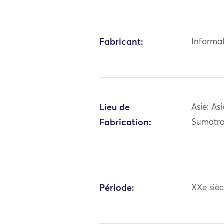
Fabricant:
Informa
Lieu de
Asie: As
Fabrication:
Sumatr
Période:
XXe sièc