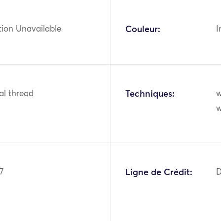
tion Unavailable
Couleur:
I
tal thread
Techniques:
w
7
Ligne de Crédit:
D