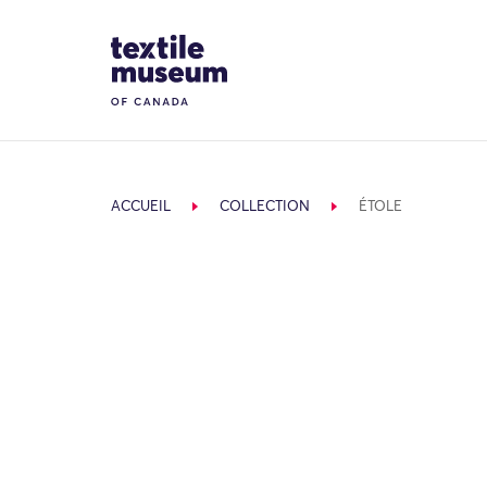
Skip to content
Site Logo
ACCUEIL
COLLECTION
ÉTOLE