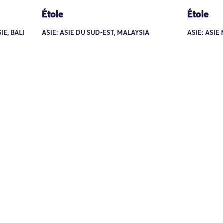
Étole
Étole
IE, BALI
ASIE: ASIE DU SUD-EST, MALAYSIA
ASIE: ASI