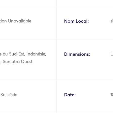
tion Unavailable
Nom Local:
s
ie du Sud-Est, Indonésie,
Dimensions:
L
, Sumatra Ouest
IXe siècle
Date:
1