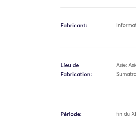
Fabricant:
Informa
Lieu de
Asie: As
Fabrication:
Sumatra
Période:
fin du X