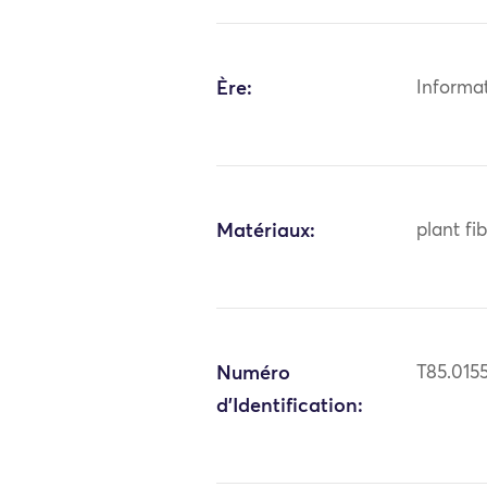
Ère:
Informa
Matériaux:
plant fi
Numéro
T85.015
d'Identification: