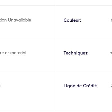
tion Unavailable
Couleur:
I
bre or material
Techniques:
p
5
Ligne de Crédit:
D