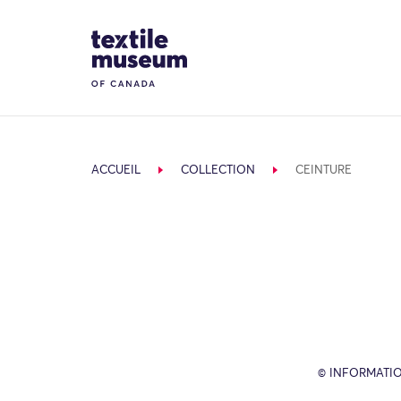
Skip to content
Site Logo
ACCUEIL
COLLECTION
CEINTURE
© INFORMATIO