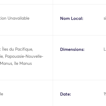
tion Unavailable
Nom Local:
s
 Îles du Pacifique,
Dimensions:
L
ie, Papouasie-Nouvelle-
 Manus, île Manus
le
Date:
1