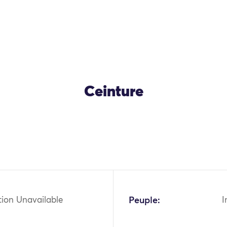
Ceinture
OK
tion Unavailable
Peuple:
I