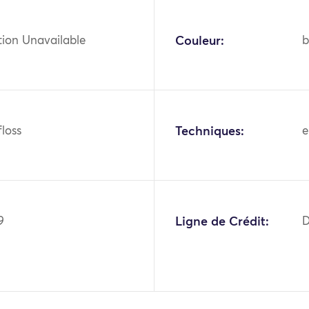
tion Unavailable
Couleur:
b
 floss
Techniques:
e
9
Ligne de Crédit:
D