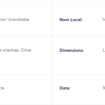
tion Unavailable
Nom Local:
I
ie orientale, Chine
Dimensions:
L
cle
Date:
1